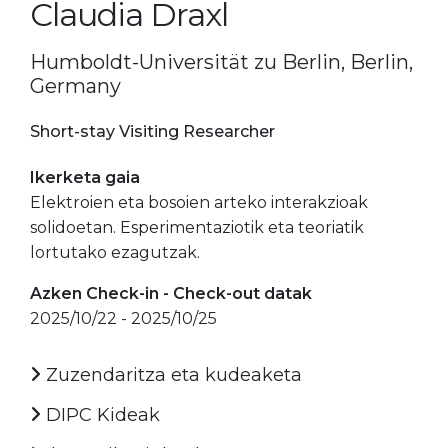
Claudia Draxl
Humboldt-Universität zu Berlin, Berlin,
Germany
Short-stay Visiting Researcher
Ikerketa gaia
Elektroien eta bosoien arteko interakzioak
solidoetan. Esperimentaziotik eta teoriatik
lortutako ezagutzak.
Azken Check-in - Check-out datak
2025/10/22 - 2025/10/25
Zuzendaritza eta kudeaketa
DIPC Kideak