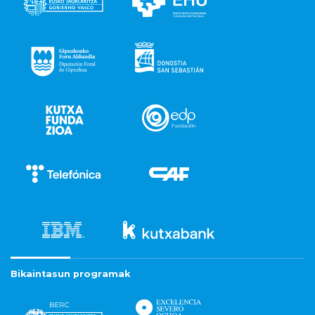
Bikaintasun programak