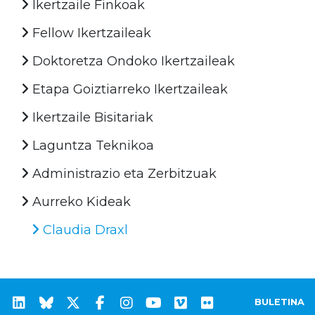
Ikertzaile Finkoak
Fellow Ikertzaileak
Doktoretza Ondoko Ikertzaileak
Etapa Goiztiarreko Ikertzaileak
Ikertzaile Bisitariak
Laguntza Teknikoa
Administrazio eta Zerbitzuak
Aurreko Kideak
Claudia Draxl
BULETINA