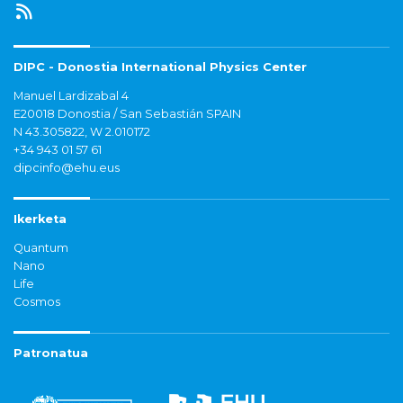
DIPC - Donostia International Physics Center
Manuel Lardizabal 4
E20018 Donostia / San Sebastián SPAIN
N 43.305822, W 2.010172
+34 943 01 57 61
dipcinfo@ehu.eus
Ikerketa
Quantum
Nano
Life
Cosmos
Patronatua