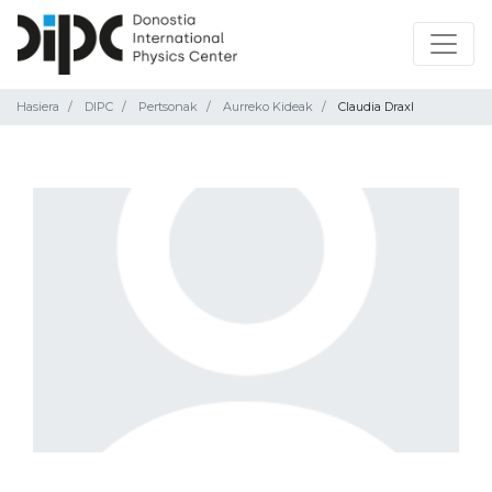
Hasiera
DIPC
Pertsonak
Aurreko Kideak
Claudia Draxl