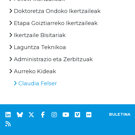
Doktoretza Ondoko Ikertzaileak
Etapa Goiztiarreko Ikertzaileak
Ikertzaile Bisitariak
Laguntza Teknikoa
Administrazio eta Zerbitzuak
Aurreko Kideak
Claudia Felser
BULETINA