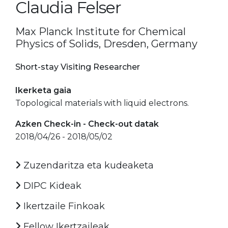
Claudia Felser
Max Planck Institute for Chemical
Physics of Solids, Dresden, Germany
Short-stay Visiting Researcher
Ikerketa gaia
Topological materials with liquid electrons.
Azken Check-in - Check-out datak
2018/04/26 - 2018/05/02
Zuzendaritza eta kudeaketa
DIPC Kideak
Ikertzaile Finkoak
Fellow Ikertzaileak