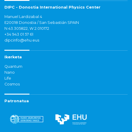
DIPC - Donostia International Physics Center
Manuel Lardizabal 4
E20018 Donostia / San Sebastián SPAIN
N 43.305822, W 2.010172
+34 943 01 57 61
dipcinfo@ehu.eus
Ikerketa
Quantum
Nano
Life
Cosmos
Patronatua