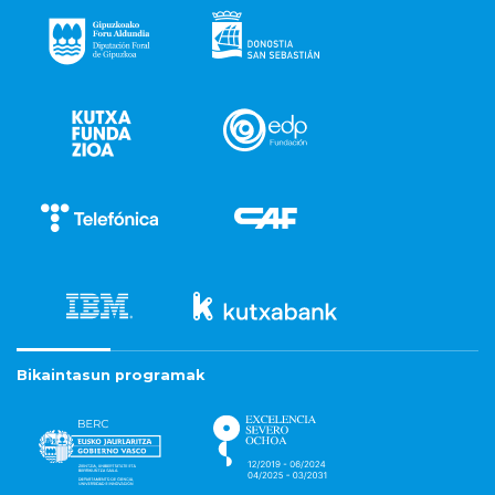
Bikaintasun programak