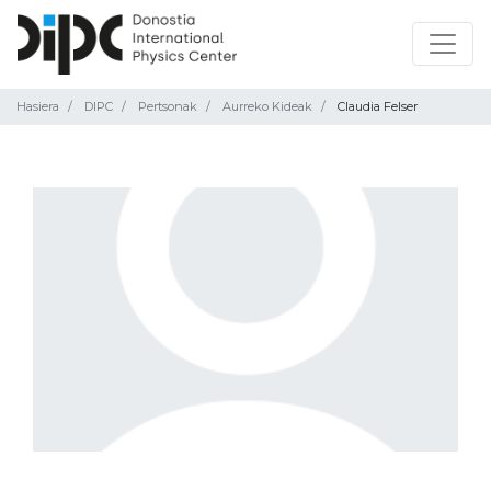
Hasiera
DIPC
Pertsonak
Aurreko Kideak
Claudia Felser