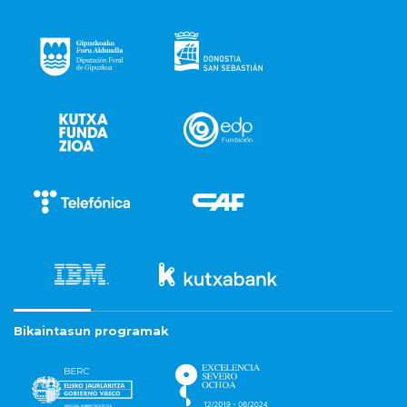
Bikaintasun programak