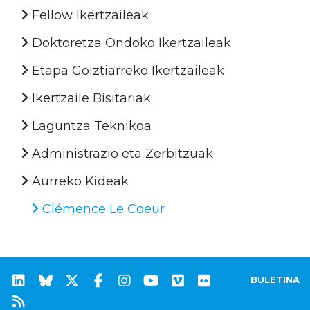
Fellow Ikertzaileak
Doktoretza Ondoko Ikertzaileak
Etapa Goiztiarreko Ikertzaileak
Ikertzaile Bisitariak
Laguntza Teknikoa
Administrazio eta Zerbitzuak
Aurreko Kideak
Clémence Le Coeur
BULETINA