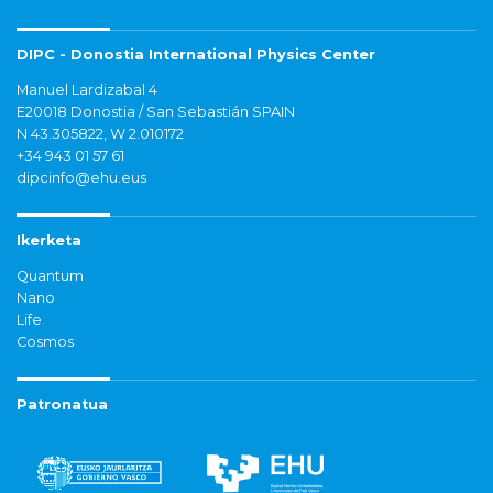
DIPC - Donostia International Physics Center
Manuel Lardizabal 4
E20018 Donostia / San Sebastián SPAIN
N 43.305822, W 2.010172
+34 943 01 57 61
dipcinfo@ehu.eus
Ikerketa
Quantum
Nano
Life
Cosmos
Patronatua