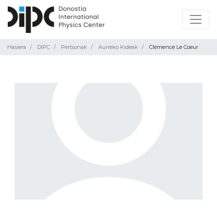
Hasiera
DIPC
Pertsonak
Aurreko Kideak
Clémence Le Coeur