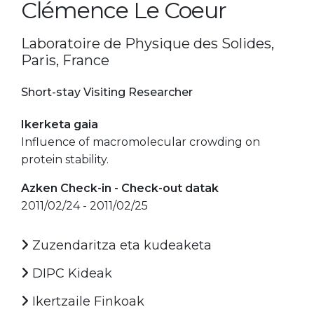
Clémence Le Coeur
Laboratoire de Physique des Solides,
Paris, France
Short-stay Visiting Researcher
Ikerketa gaia
Influence of macromolecular crowding on
protein stability.
Azken Check-in - Check-out datak
2011/02/24 - 2011/02/25
Zuzendaritza eta kudeaketa
DIPC Kideak
Ikertzaile Finkoak