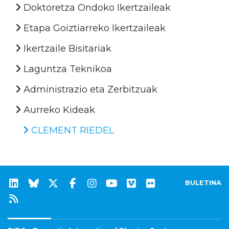
Doktoretza Ondoko Ikertzaileak
Etapa Goiztiarreko Ikertzaileak
Ikertzaile Bisitariak
Laguntza Teknikoa
Administrazio eta Zerbitzuak
Aurreko Kideak
CLEMENT RIEDEL
BULETINA