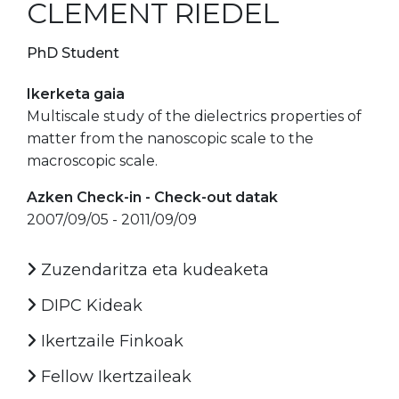
CLEMENT RIEDEL
PhD Student
Ikerketa gaia
Multiscale study of the dielectrics properties of
matter from the nanoscopic scale to the
macroscopic scale.
Azken Check-in - Check-out datak
2007/09/05 - 2011/09/09
Zuzendaritza eta kudeaketa
DIPC Kideak
Ikertzaile Finkoak
Fellow Ikertzaileak