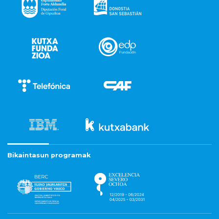
Bikaintasun programak