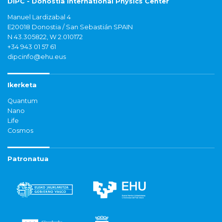
DIPC - Donostia International Physics Center
Manuel Lardizabal 4
E20018 Donostia / San Sebastián SPAIN
N 43.305822, W 2.010172
+34 943 01 57 61
dipcinfo@ehu.eus
Ikerketa
Quantum
Nano
Life
Cosmos
Patronatua