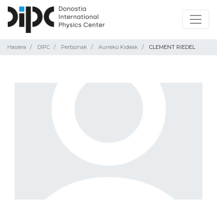
Hasiera
DIPC
Pertsonak
Aurreko Kideak
CLEMENT RIEDEL