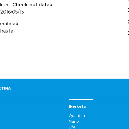
-in - Check-out datak
 2016/05/13
onaldiak
hasita)
ETINA
Ikerketa
Quantum
Nano
Life