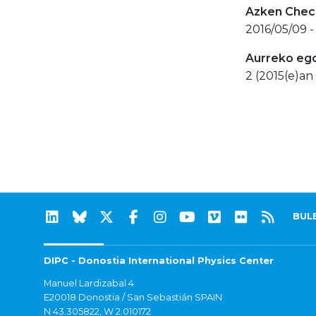
Azken Check
2016/05/09 -
Aurreko eg
2 (2015(e)an 
BUL
DIPC - Donostia International Physics Center
Manuel Lardizabal 4
E20018 Donostia / San Sebastián SPAIN
N 43.305822, W 2.010172