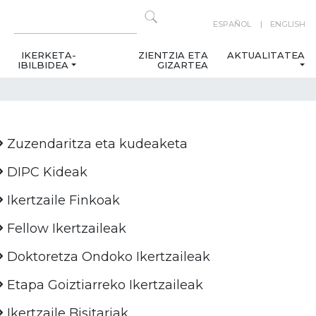
ESPAÑOL
ENGLISH
IKERKETA-
ZIENTZIA ETA
AKTUALITATEA
IBILBIDEA
GIZARTEA
Zuzendaritza eta kudeaketa
DIPC Kideak
Ikertzaile Finkoak
Fellow Ikertzaileak
Doktoretza Ondoko Ikertzaileak
Etapa Goiztiarreko Ikertzaileak
Ikertzaile Bisitariak