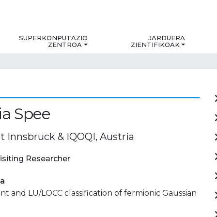
SUPERKONPUTAZIO
JARDUERA
ZENTROA
ZIENTIFIKOAK
ia Spee
t Innsbruck & IQOQI, Austria
isiting Researcher
ia
 and LU/LOCC classification of fermionic Gaussian