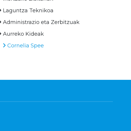
Laguntza Teknikoa
Administrazio eta Zerbitzuak
Aurreko Kideak
Cornelia Spee