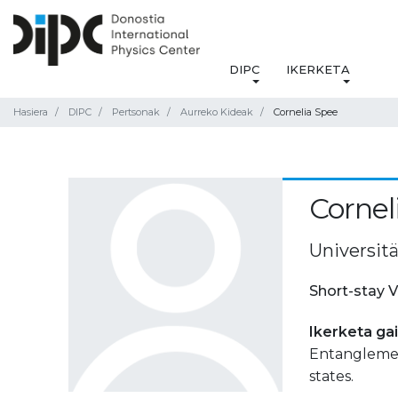
DIPC
IKERKETA
Hasiera
DIPC
Pertsonak
Aurreko Kideak
Cornelia Spee
Cornel
Universitä
Short-stay V
Ikerketa ga
Entanglement
states.