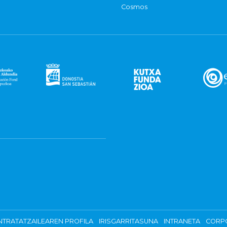
Cosmos
TRATATZAILEAREN PROFILA
IRISGARRITASUNA
INTRANETA
CORP