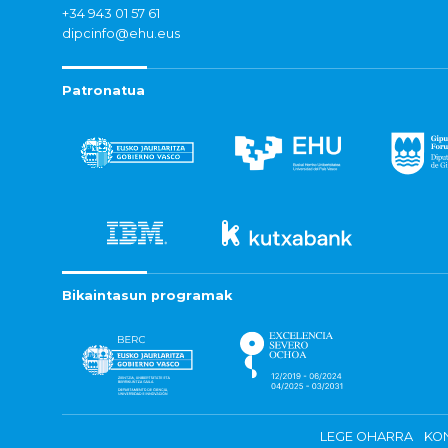
+34 943 01 57 61
dipcinfo@ehu.eus
Patronatua
Bikaintasun programak
LEGE OHARRA
KON