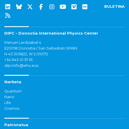
BULETINA
DIPC - Donostia International Physics Center
Manuel Lardizabal 4
E20018 Donostia / San Sebastián SPAIN
N 43.305822, W 2.010172
+34 943 01 57 61
dipcinfo@ehu.eus
Ikerketa
Quantum
Nano
Life
Cosmos
Patronatua