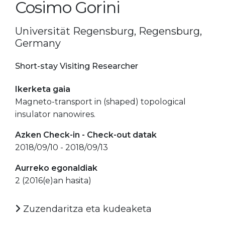
Cosimo Gorini
Universität Regensburg, Regensburg,
Germany
Short-stay Visiting Researcher
Ikerketa gaia
Magneto-transport in (shaped) topological
insulator nanowires.
Azken Check-in - Check-out datak
2018/09/10 - 2018/09/13
Aurreko egonaldiak
2 (2016(e)an hasita)
Zuzendaritza eta kudeaketa