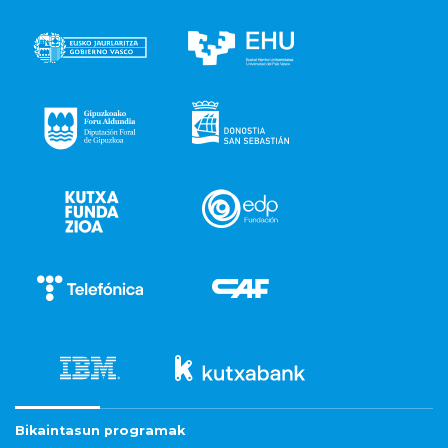
Bikaintasun programak