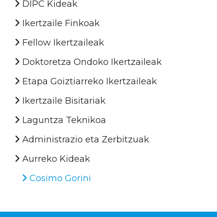
DIPC Kideak
Ikertzaile Finkoak
Fellow Ikertzaileak
Doktoretza Ondoko Ikertzaileak
Etapa Goiztiarreko Ikertzaileak
Ikertzaile Bisitariak
Laguntza Teknikoa
Administrazio eta Zerbitzuak
Aurreko Kideak
Cosimo Gorini