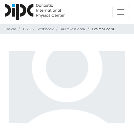
Hasiera
DIPC
Pertsonak
Aurreko Kideak
Cosimo Gorini