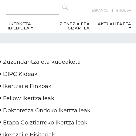
ESPAÑOL
ENGLISH
IKERKETA-
ZIENTZIA ETA
AKTUALITATEA
IBILBIDEA
GIZARTEA
Zuzendaritza eta kudeaketa
DIPC Kideak
Ikertzaile Finkoak
Fellow Ikertzaileak
Doktoretza Ondoko Ikertzaileak
Etapa Goiztiarreko Ikertzaileak
Ikertzaile Bisitariak