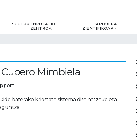
SUPERKONPUTAZIO
JARDUERA
ZENTROA
ZIENTIFIKOAK
 Cubero Mimbiela
upport
kido baterako kriostato sistema diseinatzeko eta
laguntza.