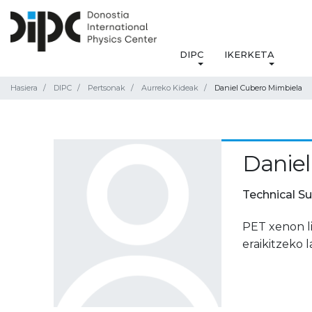
DIPC
IKERKETA
Hasiera
DIPC
Pertsonak
Aurreko Kideak
Daniel Cubero Mimbiela
Daniel
Technical S
PET xenon li
eraikitzeko 