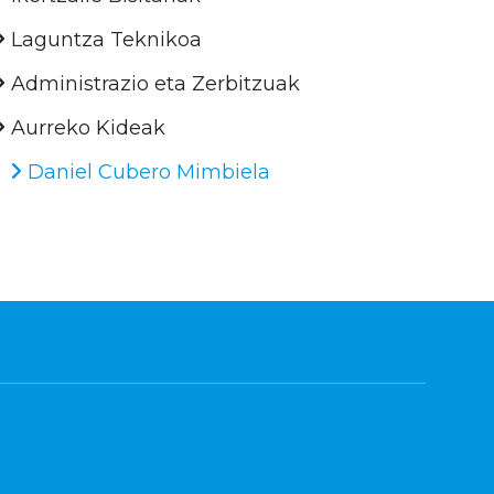
Laguntza Teknikoa
Administrazio eta Zerbitzuak
Aurreko Kideak
Daniel Cubero Mimbiela