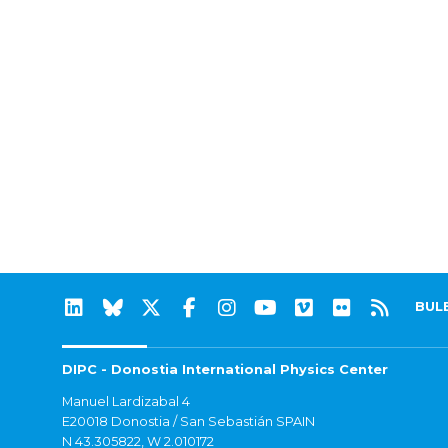
BUL
DIPC - Donostia International Physics Center
Manuel Lardizabal 4
E20018 Donostia / San Sebastián SPAIN
N 43.305822, W 2.010172