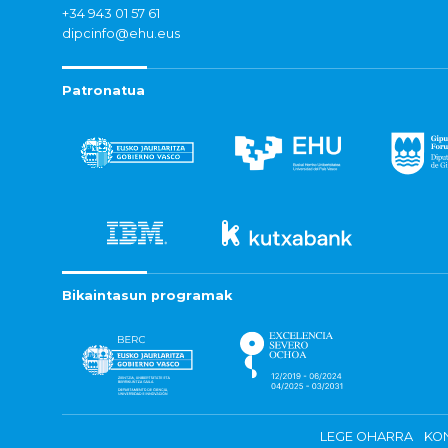
+34 943 01 57 61
dipcinfo@ehu.eus
Patronatua
Bikaintasun programak
LEGE OHARRA
KON