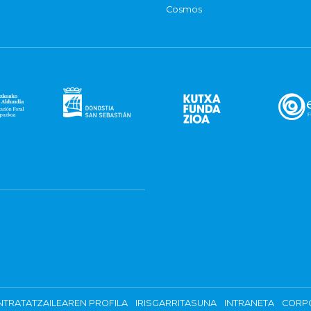
Cosmos
TRATATZAILEAREN PROFILA
IRISGARRITASUNA
INTRANETA
CORP