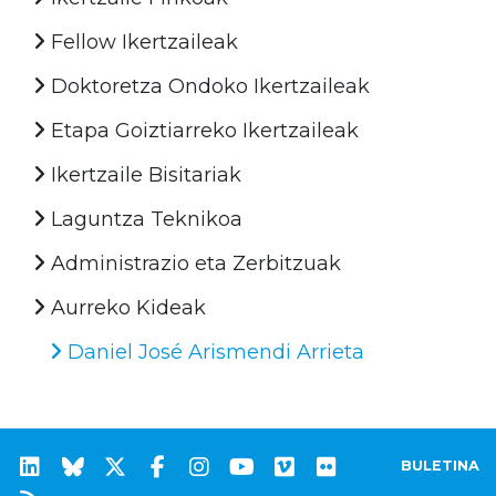
Fellow Ikertzaileak
Doktoretza Ondoko Ikertzaileak
Etapa Goiztiarreko Ikertzaileak
Ikertzaile Bisitariak
Laguntza Teknikoa
Administrazio eta Zerbitzuak
Aurreko Kideak
Daniel José Arismendi Arrieta
BULETINA