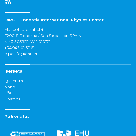
DIPC - Donostia International Physics Center
Manuel Lardizabal 4
E20018 Donostia / San Sebastián SPAIN
N 43.305822, W 2.010172
+34 943 01 57 61
dipcinfo@ehu.eus
Ikerketa
Quantum
Nano
Life
Cosmos
Patronatua