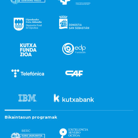
Bikaintasun programak