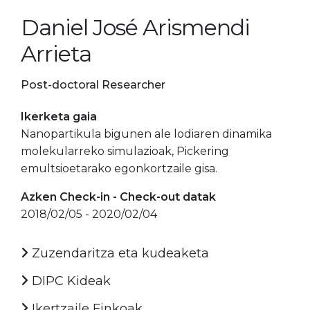
Daniel José Arismendi
Arrieta
Post-doctoral Researcher
Ikerketa gaia
Nanopartikula bigunen ale lodiaren dinamika
molekularreko simulazioak, Pickering
emultsioetarako egonkortzaile gisa.
Azken Check-in - Check-out datak
2018/02/05 - 2020/02/04
Zuzendaritza eta kudeaketa
DIPC Kideak
Ikertzaile Finkoak