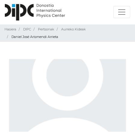
Hasiera
DIPC
Pertsonak
Aurreko Kideak
Daniel José Arismendi Arrieta