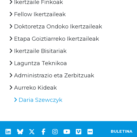
Ikertzaile Finkoak
Fellow Ikertzaileak
Doktoretza Ondoko Ikertzaileak
Etapa Goiztiarreko Ikertzaileak
Ikertzaile Bisitariak
Laguntza Teknikoa
Administrazio eta Zerbitzuak
Aurreko Kideak
Daria Szewczyk
BULETINA