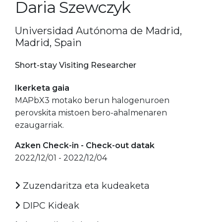
Daria Szewczyk
Universidad Autónoma de Madrid,
Madrid, Spain
Short-stay Visiting Researcher
Ikerketa gaia
MAPbX3 motako berun halogenuroen
perovskita mistoen bero-ahalmenaren
ezaugarriak.
Azken Check-in - Check-out datak
2022/12/01 - 2022/12/04
Zuzendaritza eta kudeaketa
DIPC Kideak