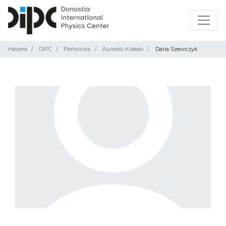
Hasiera
DIPC
Pertsonak
Aurreko Kideak
Daria Szewczyk