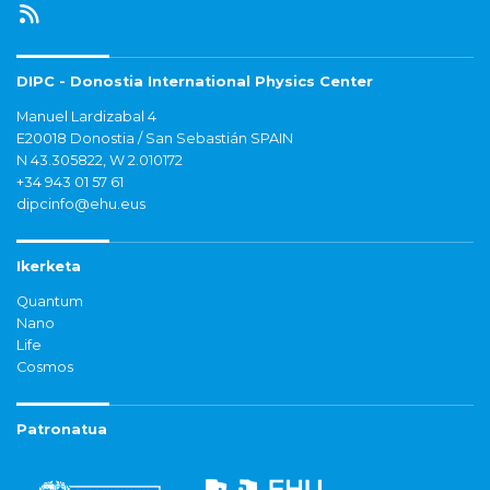
DIPC - Donostia International Physics Center
Manuel Lardizabal 4
E20018 Donostia / San Sebastián SPAIN
N 43.305822, W 2.010172
+34 943 01 57 61
dipcinfo@ehu.eus
Ikerketa
Quantum
Nano
Life
Cosmos
Patronatua