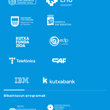
Bikaintasun programak