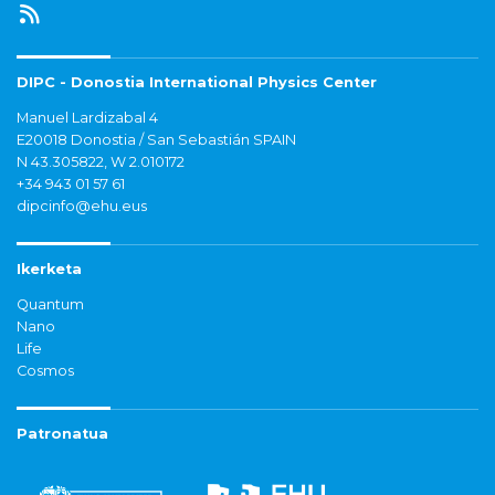
DIPC - Donostia International Physics Center
Manuel Lardizabal 4
E20018 Donostia / San Sebastián SPAIN
N 43.305822, W 2.010172
+34 943 01 57 61
dipcinfo@ehu.eus
Ikerketa
Quantum
Nano
Life
Cosmos
Patronatua