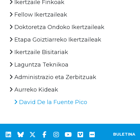
Ikertzaile Finkoak
Fellow Ikertzaileak
Doktoretza Ondoko Ikertzaileak
Etapa Goiztiarreko Ikertzaileak
Ikertzaile Bisitariak
Laguntza Teknikoa
Administrazio eta Zerbitzuak
Aurreko Kideak
David De la Fuente Pico
BULETINA