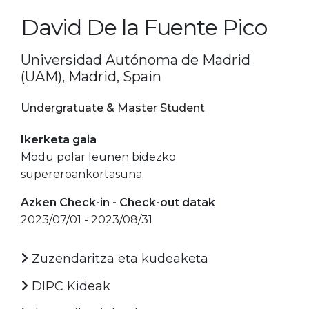
David De la Fuente Pico
Universidad Autónoma de Madrid
(UAM), Madrid, Spain
Undergratuate & Master Student
Ikerketa gaia
Modu polar leunen bidezko
supereroankortasuna.
Azken Check-in - Check-out datak
2023/07/01 - 2023/08/31
Zuzendaritza eta kudeaketa
DIPC Kideak