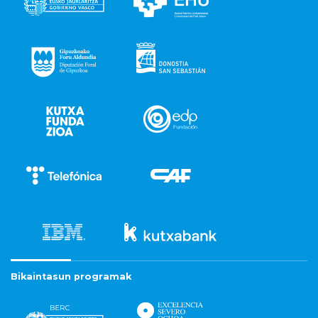
Bikaintasun programak