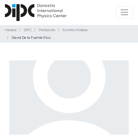
Hasiera
DIPC
Pertsonak
Aurreko Kideak
David De la Fuente Pico