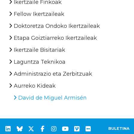
Ikertzaile Finkoak
Fellow Ikertzaileak
Doktoretza Ondoko Ikertzaileak
Etapa Goiztiarreko Ikertzaileak
Ikertzaile Bisitariak
Laguntza Teknikoa
Administrazio eta Zerbitzuak
Aurreko Kideak
David de Miguel Armisén
BULETINA