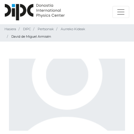
Hasiera
DIPC
Pertsonak
Aurreko Kideak
David de Miguel Armisén