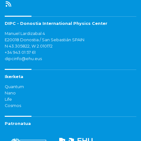
DIPC - Donostia International Physics Center
Manuel Lardizabal 4
E20018 Donostia / San Sebastián SPAIN
N 43.305822, W 2.010172
+34 943 01 57 61
dipcinfo@ehu.eus
Ikerketa
Quantum
Nano
Life
Cosmos
Patronatua