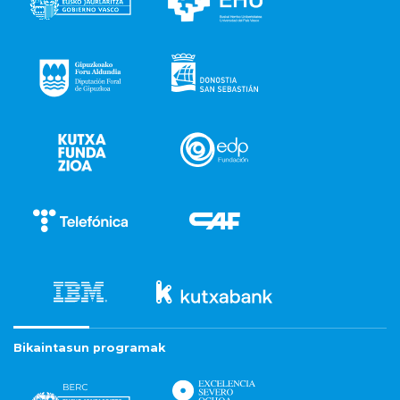
Bikaintasun programak