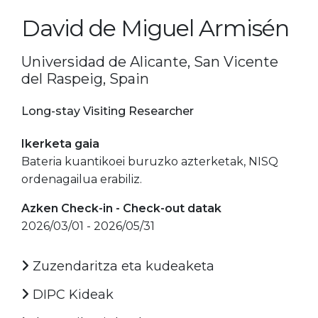
David de Miguel Armisén
Universidad de Alicante, San Vicente
del Raspeig, Spain
Long-stay Visiting Researcher
Ikerketa gaia
Bateria kuantikoei buruzko azterketak, NISQ
ordenagailua erabiliz.
Azken Check-in - Check-out datak
2026/03/01 - 2026/05/31
Zuzendaritza eta kudeaketa
DIPC Kideak