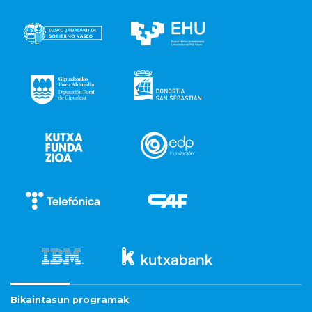
Bikaintasun programak