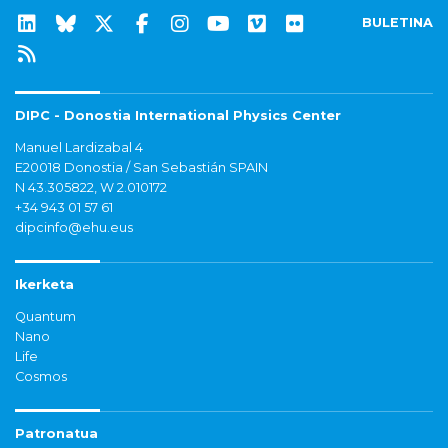
BULETINA
DIPC - Donostia International Physics Center
Manuel Lardizabal 4
E20018 Donostia / San Sebastián SPAIN
N 43.305822, W 2.010172
+34 943 01 57 61
dipcinfo@ehu.eus
Ikerketa
Quantum
Nano
Life
Cosmos
Patronatua