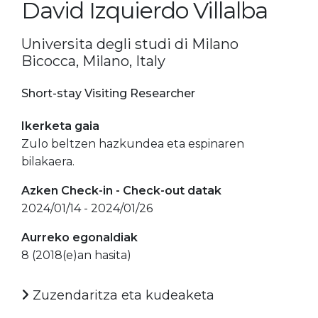
David Izquierdo Villalba
Universita degli studi di Milano
Bicocca, Milano, Italy
Short-stay Visiting Researcher
Ikerketa gaia
Zulo beltzen hazkundea eta espinaren
bilakaera.
Azken Check-in - Check-out datak
2024/01/14 - 2024/01/26
Aurreko egonaldiak
8 (2018(e)an hasita)
Zuzendaritza eta kudeaketa