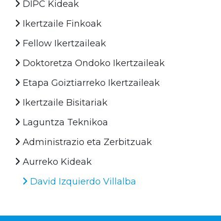
DIPC Kideak
Ikertzaile Finkoak
Fellow Ikertzaileak
Doktoretza Ondoko Ikertzaileak
Etapa Goiztiarreko Ikertzaileak
Ikertzaile Bisitariak
Laguntza Teknikoa
Administrazio eta Zerbitzuak
Aurreko Kideak
David Izquierdo Villalba