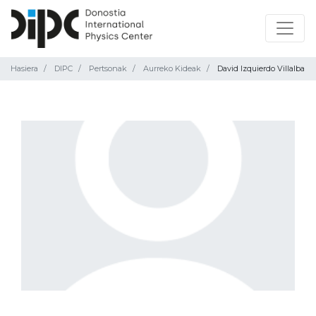
Hasiera
DIPC
Pertsonak
Aurreko Kideak
David Izquierdo Villalba