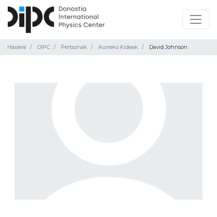
Hasiera
DIPC
Pertsonak
Aurreko Kideak
David Johnson