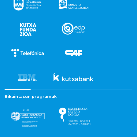
Bikaintasun programak