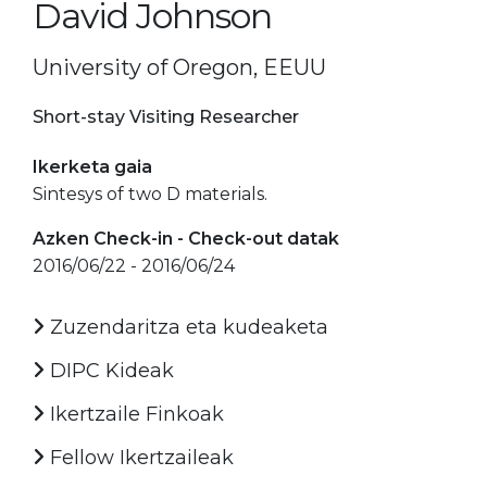
David Johnson
University of Oregon, EEUU
Short-stay Visiting Researcher
Ikerketa gaia
Sintesys of two D materials.
Azken Check-in - Check-out datak
2016/06/22 - 2016/06/24
Zuzendaritza eta kudeaketa
DIPC Kideak
Ikertzaile Finkoak
Fellow Ikertzaileak