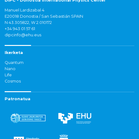
DIPC - Donostia International Physics Center
Manuel Lardizabal 4
E20018 Donostia / San Sebastián SPAIN
N 43.305822, W 2.010172
+34 943 01 57 61
dipcinfo@ehu.eus
Ikerketa
Quantum
Nano
Life
Cosmos
Patronatua