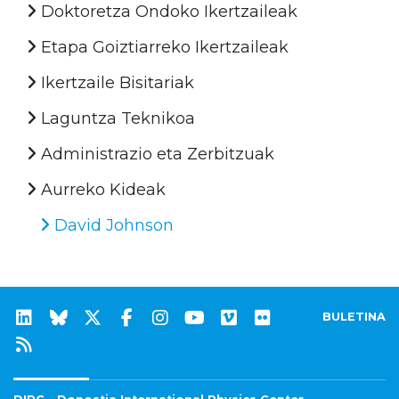
Doktoretza Ondoko Ikertzaileak
Etapa Goiztiarreko Ikertzaileak
Ikertzaile Bisitariak
Laguntza Teknikoa
Administrazio eta Zerbitzuak
Aurreko Kideak
David Johnson
BULETINA