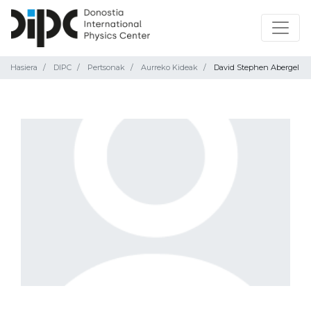
Hasiera
DIPC
Pertsonak
Aurreko Kideak
David Stephen Abergel