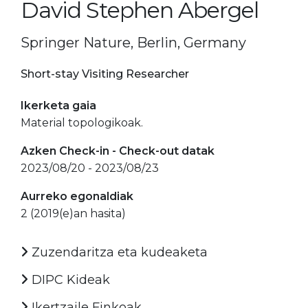
David Stephen Abergel
Springer Nature, Berlin, Germany
Short-stay Visiting Researcher
Ikerketa gaia
Material topologikoak.
Azken Check-in - Check-out datak
2023/08/20 - 2023/08/23
Aurreko egonaldiak
2 (2019(e)an hasita)
Zuzendaritza eta kudeaketa
DIPC Kideak
Ikertzaile Finkoak