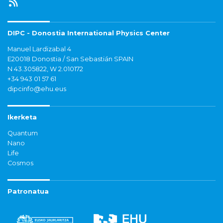
DIPC - Donostia International Physics Center
Manuel Lardizabal 4
E20018 Donostia / San Sebastián SPAIN
N 43.305822, W 2.010172
+34 943 01 57 61
dipcinfo@ehu.eus
Ikerketa
Quantum
Nano
Life
Cosmos
Patronatua