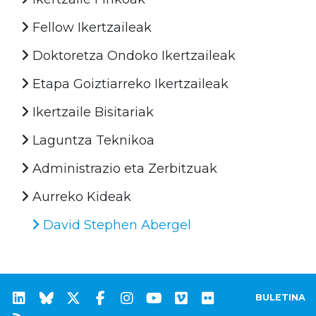
Fellow Ikertzaileak
Doktoretza Ondoko Ikertzaileak
Etapa Goiztiarreko Ikertzaileak
Ikertzaile Bisitariak
Laguntza Teknikoa
Administrazio eta Zerbitzuak
Aurreko Kideak
David Stephen Abergel
BULETINA