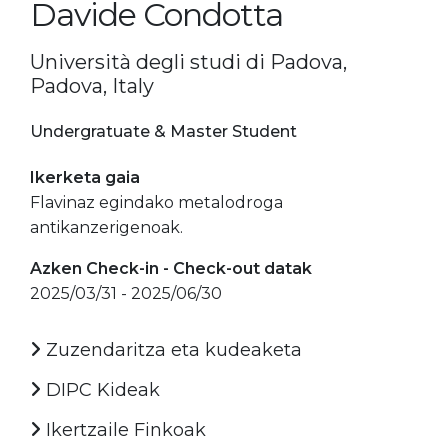
Davide Condotta
Università degli studi di Padova,
Padova, Italy
Undergratuate & Master Student
Ikerketa gaia
Flavinaz egindako metalodroga
antikanzerigenoak.
Azken Check-in - Check-out datak
2025/03/31 - 2025/06/30
Zuzendaritza eta kudeaketa
DIPC Kideak
Ikertzaile Finkoak