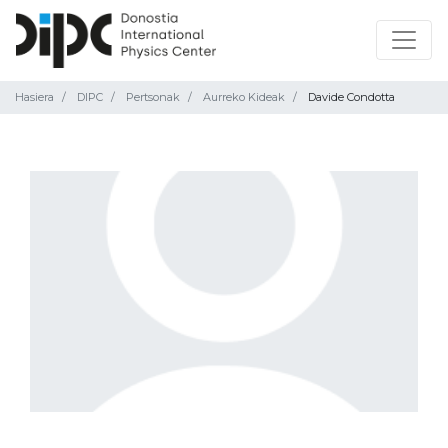
Hasiera
DIPC
Pertsonak
Aurreko Kideak
Davide Condotta