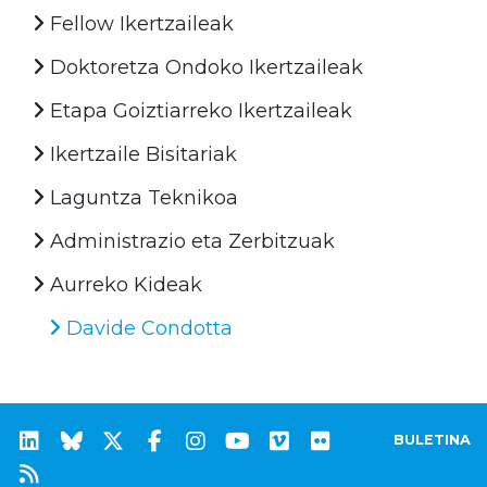
Fellow Ikertzaileak
Doktoretza Ondoko Ikertzaileak
Etapa Goiztiarreko Ikertzaileak
Ikertzaile Bisitariak
Laguntza Teknikoa
Administrazio eta Zerbitzuak
Aurreko Kideak
Davide Condotta
BULETINA