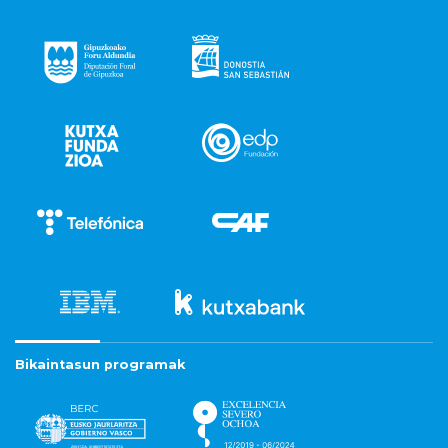
Bikaintasun programak