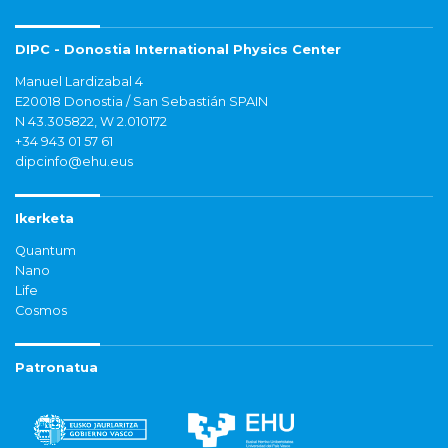
DIPC - Donostia International Physics Center
Manuel Lardizabal 4
E20018 Donostia / San Sebastián SPAIN
N 43.305822, W 2.010172
+34 943 01 57 61
dipcinfo@ehu.eus
Ikerketa
Quantum
Nano
Life
Cosmos
Patronatua