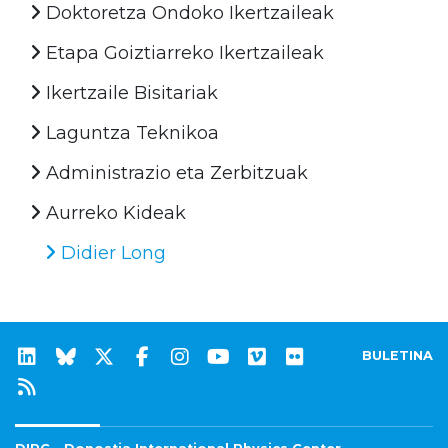
Doktoretza Ondoko Ikertzaileak
Etapa Goiztiarreko Ikertzaileak
Ikertzaile Bisitariak
Laguntza Teknikoa
Administrazio eta Zerbitzuak
Aurreko Kideak
Didier Long
BULETINA