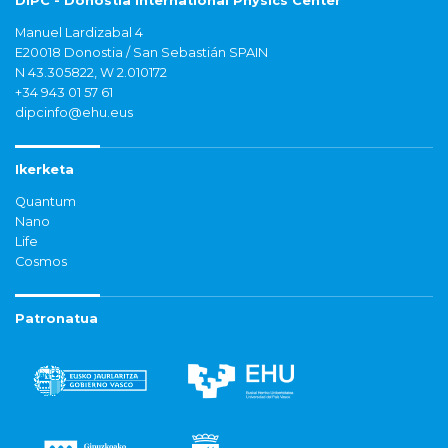
DIPC - Donostia International Physics Center
Manuel Lardizabal 4
E20018 Donostia / San Sebastián SPAIN
N 43.305822, W 2.010172
+34 943 01 57 61
dipcinfo@ehu.eus
Ikerketa
Quantum
Nano
Life
Cosmos
Patronatua