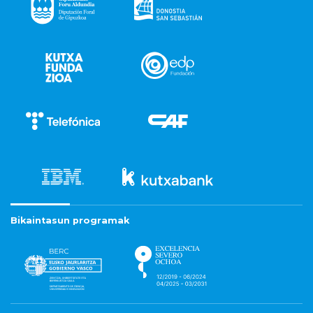
Bikaintasun programak