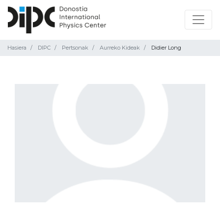
Hasiera
DIPC
Pertsonak
Aurreko Kideak
Didier Long