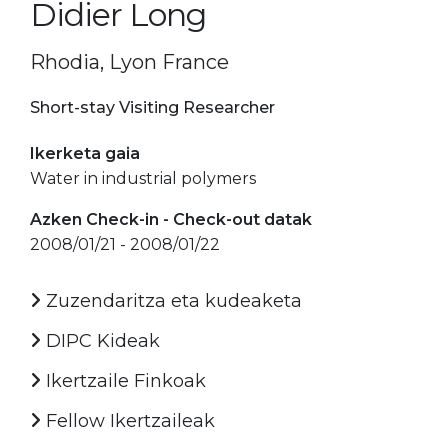
Didier Long
Rhodia, Lyon France
Short-stay Visiting Researcher
Ikerketa gaia
Water in industrial polymers
Azken Check-in - Check-out datak
2008/01/21 - 2008/01/22
Zuzendaritza eta kudeaketa
DIPC Kideak
Ikertzaile Finkoak
Fellow Ikertzaileak