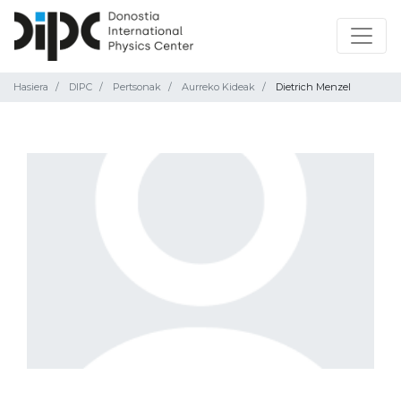
Hasiera
DIPC
Pertsonak
Aurreko Kideak
Dietrich Menzel