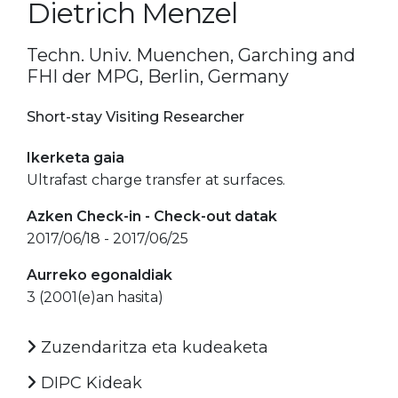
Dietrich Menzel
Techn. Univ. Muenchen, Garching and
FHI der MPG, Berlin, Germany
Short-stay Visiting Researcher
Ikerketa gaia
Ultrafast charge transfer at surfaces.
Azken Check-in - Check-out datak
2017/06/18 - 2017/06/25
Aurreko egonaldiak
3 (2001(e)an hasita)
Zuzendaritza eta kudeaketa
DIPC Kideak