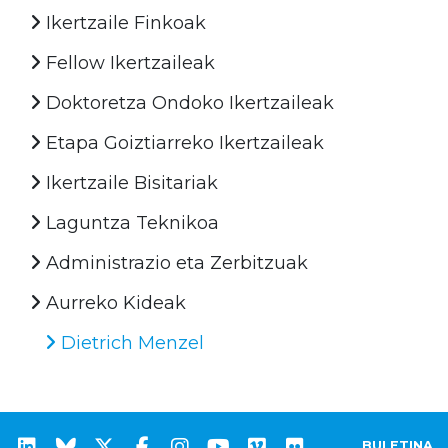
Ikertzaile Finkoak
Fellow Ikertzaileak
Doktoretza Ondoko Ikertzaileak
Etapa Goiztiarreko Ikertzaileak
Ikertzaile Bisitariak
Laguntza Teknikoa
Administrazio eta Zerbitzuak
Aurreko Kideak
Dietrich Menzel
BULETINA