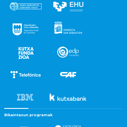
Bikaintasun programak