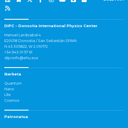
DIPC - Donostia International Physics Center
Manuel Lardizabal 4
E20018 Donostia / San Sebastián SPAIN
N 43.305822, W 2.010172
+34 943 01 57 61
dipcinfo@ehu.eus
Ikerketa
Quantum
Nano
Life
Cosmos
Patronatua