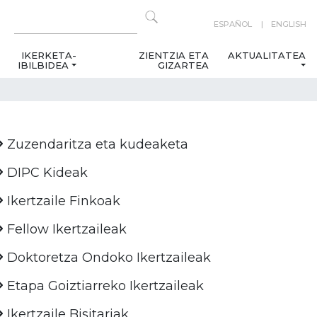
ESPAÑOL
ENGLISH
IKERKETA-
ZIENTZIA ETA
AKTUALITATEA
IBILBIDEA
GIZARTEA
Zuzendaritza eta kudeaketa
DIPC Kideak
Ikertzaile Finkoak
Fellow Ikertzaileak
Doktoretza Ondoko Ikertzaileak
Etapa Goiztiarreko Ikertzaileak
Ikertzaile Bisitariak