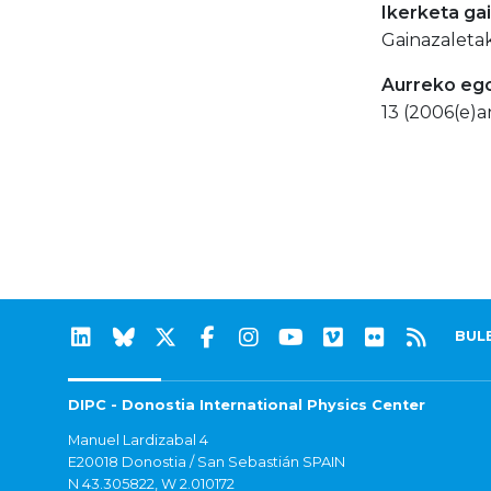
Ikerketa ga
Gainazaletak
Aurreko eg
13 (2006(e)a
BUL
DIPC - Donostia International Physics Center
Manuel Lardizabal 4
E20018 Donostia / San Sebastián SPAIN
N 43.305822, W 2.010172