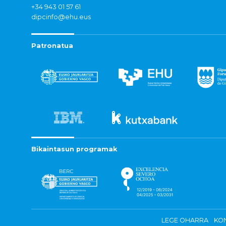
+34 943 01 57 61
dipcinfo@ehu.eus
Patronatua
Bikaintasun programak
LEGE OHARRA
KON