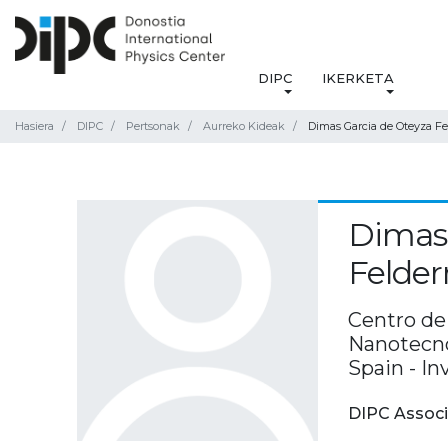
DIPC
IKERKETA
Hasiera
DIPC
Pertsonak
Aurreko Kideak
Dimas Garcia de Oteyza F
Dimas 
Felde
Centro de
Nanotecno
Spain - In
DIPC Associ