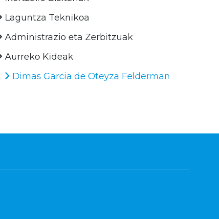
Laguntza Teknikoa
Administrazio eta Zerbitzuak
Aurreko Kideak
Dimas Garcia de Oteyza Felderman