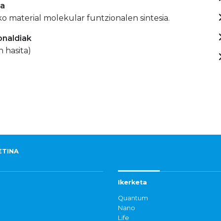
ia
o material molekular funtzionalen sintesia.
onaldiak
n hasita)
ETINA
Ikerketa
Quantum
Nano
Life