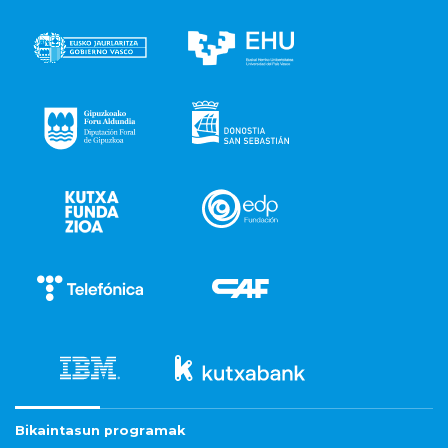
Bikaintasun programak