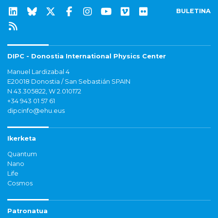
BULETINA
DIPC - Donostia International Physics Center
Manuel Lardizabal 4
E20018 Donostia / San Sebastián SPAIN
N 43.305822, W 2.010172
+34 943 01 57 61
dipcinfo@ehu.eus
Ikerketa
Quantum
Nano
Life
Cosmos
Patronatua