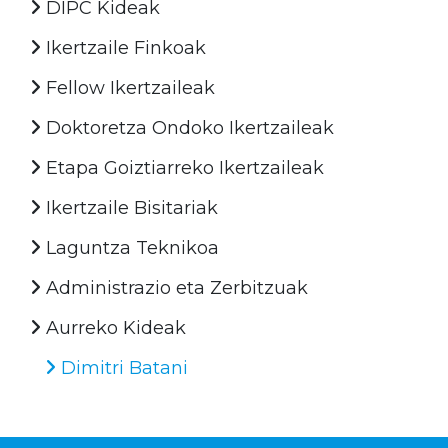
DIPC Kideak
Ikertzaile Finkoak
Fellow Ikertzaileak
Doktoretza Ondoko Ikertzaileak
Etapa Goiztiarreko Ikertzaileak
Ikertzaile Bisitariak
Laguntza Teknikoa
Administrazio eta Zerbitzuak
Aurreko Kideak
Dimitri Batani