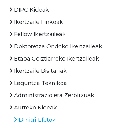
DIPC Kideak
Ikertzaile Finkoak
Fellow Ikertzaileak
Doktoretza Ondoko Ikertzaileak
Etapa Goiztiarreko Ikertzaileak
Ikertzaile Bisitariak
Laguntza Teknikoa
Administrazio eta Zerbitzuak
Aurreko Kideak
Dmitri Efetov