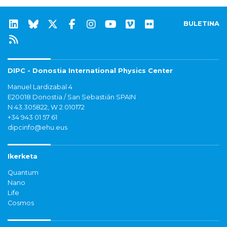
BULETINA
DIPC - Donostia International Physics Center
Manuel Lardizabal 4
E20018 Donostia / San Sebastián SPAIN
N 43.305822, W 2.010172
+34 943 01 57 61
dipcinfo@ehu.eus
Ikerketa
Quantum
Nano
Life
Cosmos