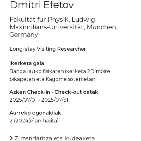
Dmitri Efetov
Fakultät für Physik, Ludwig-
Maximilians-Universität, München,
Germany
Long-stay Visiting Researcher
Ikerketa gaia
Banda lauko fisikaren ikerketa 2D moire
bikapetan eta Kagome sistemetan.
Azken Check-in - Check-out datak
2025/07/01 - 2025/07/31
Aurreko egonaldiak
2 (2024(e)an hasita)
Zuzendaritza eta kudeaketa