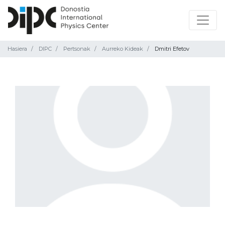
Hasiera
DIPC
Pertsonak
Aurreko Kideak
Dmitri Efetov