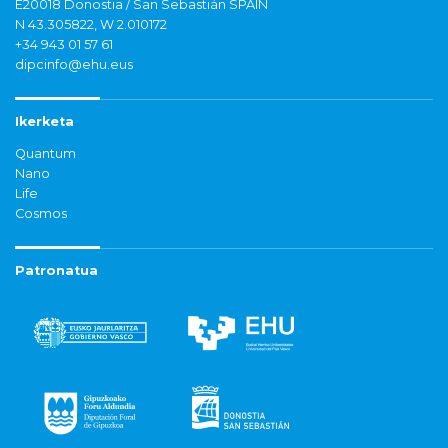
E20018 Donostia / San Sebastián SPAIN
N 43.305822, W 2.010172
+34 943 01 57 61
dipcinfo@ehu.eus
Ikerketa
Quantum
Nano
Life
Cosmos
Patronatua