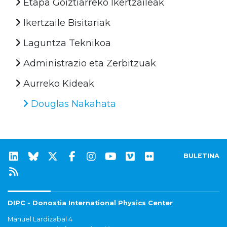
Etapa Goiztiarreko Ikertzaileak
Ikertzaile Bisitariak
Laguntza Teknikoa
Administrazio eta Zerbitzuak
Aurreko Kideak
Douglas Nakahata
BULETINA
DIPC - Donostia International Physics Center
Manuel Lardizabal 4