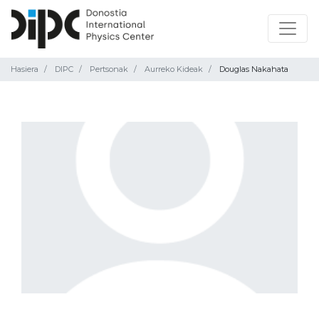
Hasiera
DIPC
Pertsonak
Aurreko Kideak
Douglas Nakahata