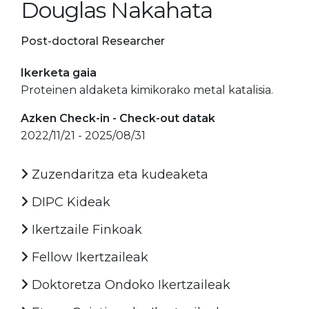
Douglas Nakahata
Post-doctoral Researcher
Ikerketa gaia
Proteinen aldaketa kimikorako metal katalisia.
Azken Check-in - Check-out datak
2022/11/21 - 2025/08/31
Zuzendaritza eta kudeaketa
DIPC Kideak
Ikertzaile Finkoak
Fellow Ikertzaileak
Doktoretza Ondoko Ikertzaileak