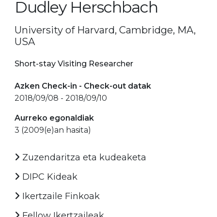
Dudley Herschbach
University of Harvard, Cambridge, MA,
USA
Short-stay Visiting Researcher
Azken Check-in - Check-out datak
2018/09/08 - 2018/09/10
Aurreko egonaldiak
3 (2009(e)an hasita)
Zuzendaritza eta kudeaketa
DIPC Kideak
Ikertzaile Finkoak
Fellow Ikertzaileak