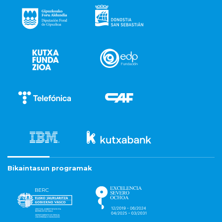
Bikaintasun programak