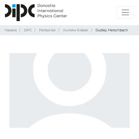
Hasiera
DIPC
Pertsonak
Aurreko Kideak
Dudley Herschbach