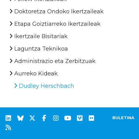
Doktoretza Ondoko Ikertzaileak
Etapa Goiztiarreko Ikertzaileak
Ikertzaile Bisitariak
Laguntza Teknikoa
Administrazio eta Zerbitzuak
Aurreko Kideak
Dudley Herschbach
BULETINA