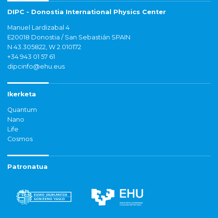
DIPC - Donostia International Physics Center
Manuel Lardizabal 4
E20018 Donostia / San Sebastián SPAIN
N 43.305822, W 2.010172
+34 943 01 57 61
dipcinfo@ehu.eus
Ikerketa
Quantum
Nano
Life
Cosmos
Patronatua