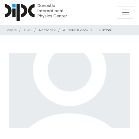
Hasiera
DIPC
Pertsonak
Aurreko Kideak
E. Fischer