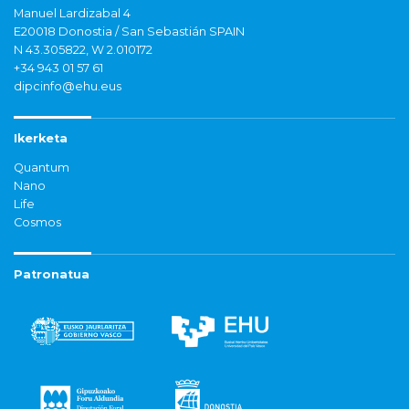
Manuel Lardizabal 4
E20018 Donostia / San Sebastián SPAIN
N 43.305822, W 2.010172
+34 943 01 57 61
dipcinfo@ehu.eus
Ikerketa
Quantum
Nano
Life
Cosmos
Patronatua