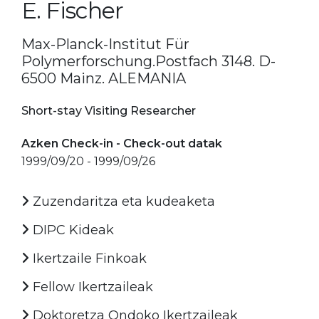
E. Fischer
Max-Planck-Institut Für
Polymerforschung.Postfach 3148. D-
6500 Mainz. ALEMANIA
Short-stay Visiting Researcher
Azken Check-in - Check-out datak
1999/09/20 - 1999/09/26
Zuzendaritza eta kudeaketa
DIPC Kideak
Ikertzaile Finkoak
Fellow Ikertzaileak
Doktoretza Ondoko Ikertzaileak