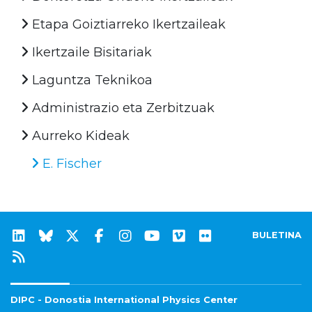
Etapa Goiztiarreko Ikertzaileak
Ikertzaile Bisitariak
Laguntza Teknikoa
Administrazio eta Zerbitzuak
Aurreko Kideak
E. Fischer
BULETINA
DIPC - Donostia International Physics Center