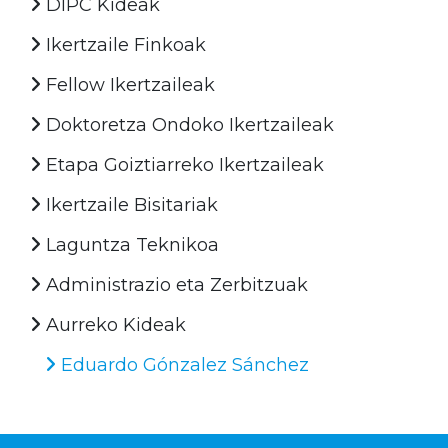
DIPC Kideak
Ikertzaile Finkoak
Fellow Ikertzaileak
Doktoretza Ondoko Ikertzaileak
Etapa Goiztiarreko Ikertzaileak
Ikertzaile Bisitariak
Laguntza Teknikoa
Administrazio eta Zerbitzuak
Aurreko Kideak
Eduardo Gónzalez Sánchez