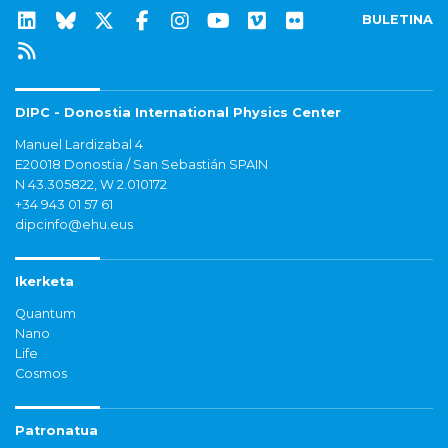
BULETINA
DIPC - Donostia International Physics Center
Manuel Lardizabal 4
E20018 Donostia / San Sebastián SPAIN
N 43.305822, W 2.010172
+34 943 01 57 61
dipcinfo@ehu.eus
Ikerketa
Quantum
Nano
Life
Cosmos
Patronatua