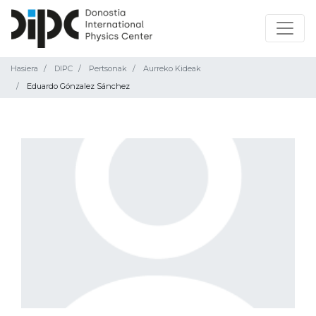
Hasiera
DIPC
Pertsonak
Aurreko Kideak
Eduardo Gónzalez Sánchez