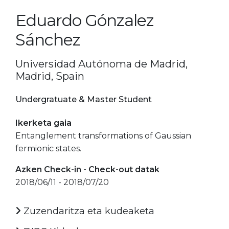
Eduardo Gónzalez
Sánchez
Universidad Autónoma de Madrid,
Madrid, Spain
Undergratuate & Master Student
Ikerketa gaia
Entanglement transformations of Gaussian
fermionic states.
Azken Check-in - Check-out datak
2018/06/11 - 2018/07/20
Zuzendaritza eta kudeaketa