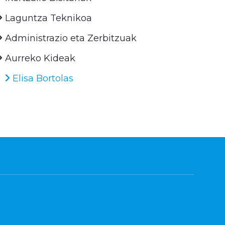
Laguntza Teknikoa
Administrazio eta Zerbitzuak
Aurreko Kideak
Elisa Bortolas