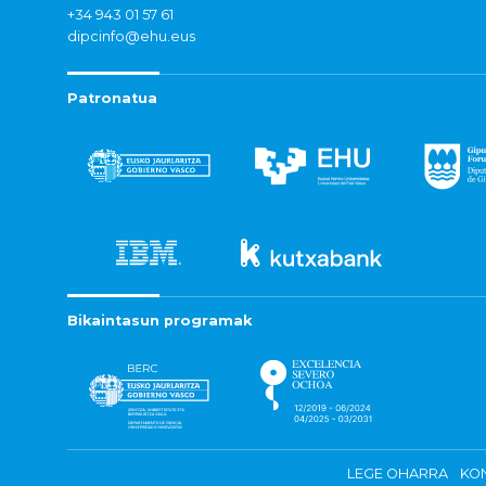
+34 943 01 57 61
dipcinfo@ehu.eus
Patronatua
Bikaintasun programak
LEGE OHARRA
KON