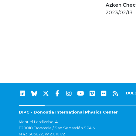
Azken Check
2023/02/13 -
BUL
DIPC - Donostia International Physics Center
Manuel Lardizabal 4
E20018 Donostia / San Sebastián SPAIN
N 43.305822, W 2.010172