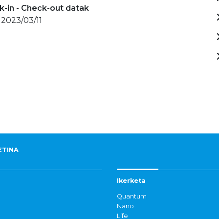
-in - Check-out datak
 2023/03/11
ETINA
Ikerketa
Quantum
Nano
Life