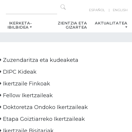
ESPAÑOL
ENGLISH
IKERKETA-
ZIENTZIA ETA
AKTUALITATEA
IBILBIDEA
GIZARTEA
Zuzendaritza eta kudeaketa
DIPC Kideak
Ikertzaile Finkoak
Fellow Ikertzaileak
Doktoretza Ondoko Ikertzaileak
Etapa Goiztiarreko Ikertzaileak
Ikertzaile Bisitariak