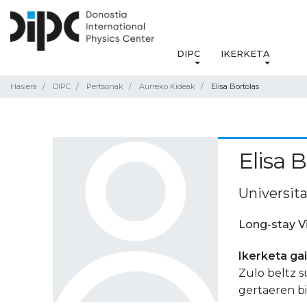
DIPC
IKERKETA
Hasiera
DIPC
Pertsonak
Aurreko Kideak
Elisa Bortolas
Elisa B
Universita
Long-stay V
Ikerketa ga
Zulo beltz s
gertaeren bi