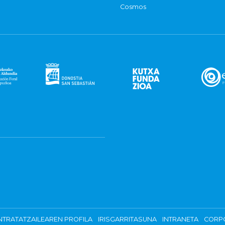
Cosmos
TRATATZAILEAREN PROFILA
IRISGARRITASUNA
INTRANETA
CORP