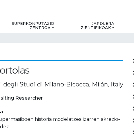
SUPERKONPUTAZIO
JARDUERA
ZENTROA
ZIENTIFIKOAK
ortolas
' degli Studi di Milano-Bicocca, Milán, Italy
isiting Researcher
ia
upermasiboen historia modelatzea izarren akrezio-
dez.