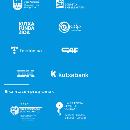
Bikaintasun programak