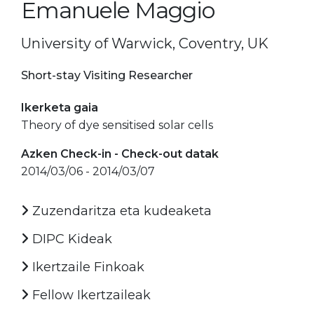
Emanuele Maggio
University of Warwick, Coventry, UK
Short-stay Visiting Researcher
Ikerketa gaia
Theory of dye sensitised solar cells
Azken Check-in - Check-out datak
2014/03/06 - 2014/03/07
Zuzendaritza eta kudeaketa
DIPC Kideak
Ikertzaile Finkoak
Fellow Ikertzaileak