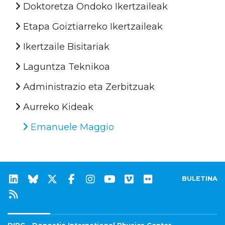
Doktoretza Ondoko Ikertzaileak
Etapa Goiztiarreko Ikertzaileak
Ikertzaile Bisitariak
Laguntza Teknikoa
Administrazio eta Zerbitzuak
Aurreko Kideak
Emanuele Maggio
BULETINA