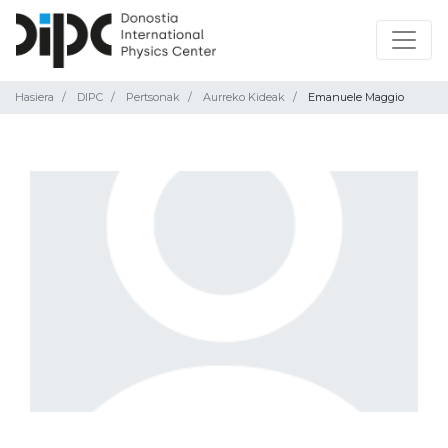
Hasiera
DIPC
Pertsonak
Aurreko Kideak
Emanuele Maggio