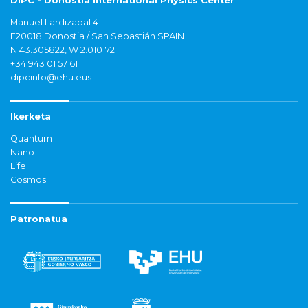
DIPC - Donostia International Physics Center
Manuel Lardizabal 4
E20018 Donostia / San Sebastián SPAIN
N 43.305822, W 2.010172
+34 943 01 57 61
dipcinfo@ehu.eus
Ikerketa
Quantum
Nano
Life
Cosmos
Patronatua