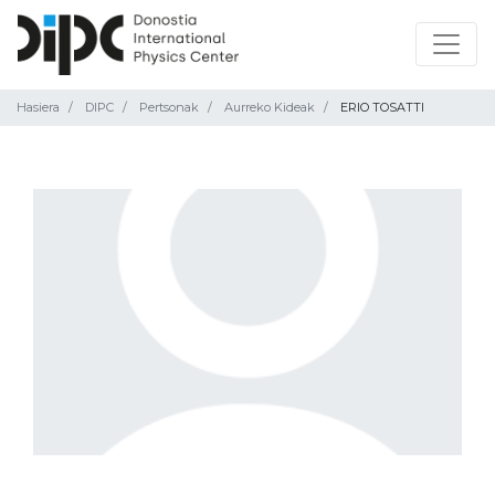
Hasiera
DIPC
Pertsonak
Aurreko Kideak
ERIO TOSATTI