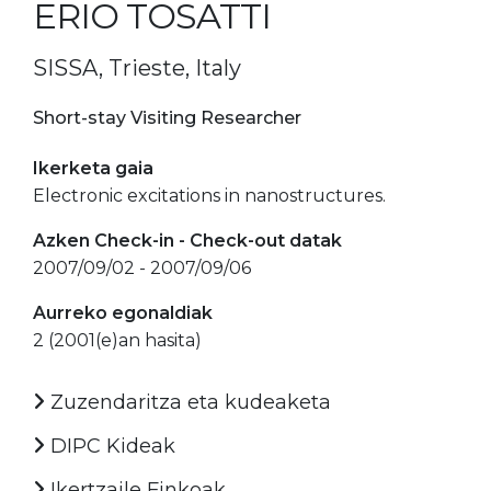
ERIO TOSATTI
SISSA, Trieste, Italy
Short-stay Visiting Researcher
Ikerketa gaia
Electronic excitations in nanostructures.
Azken Check-in - Check-out datak
2007/09/02 - 2007/09/06
Aurreko egonaldiak
2 (2001(e)an hasita)
Zuzendaritza eta kudeaketa
DIPC Kideak
Ikertzaile Finkoak