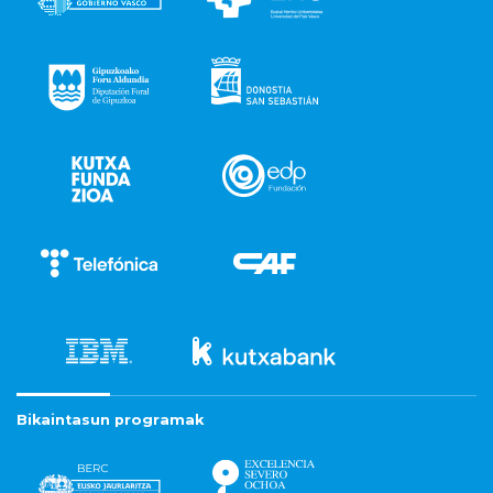
Bikaintasun programak