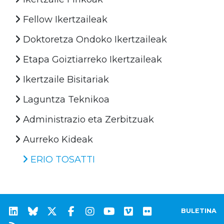
Fellow Ikertzaileak
Doktoretza Ondoko Ikertzaileak
Etapa Goiztiarreko Ikertzaileak
Ikertzaile Bisitariak
Laguntza Teknikoa
Administrazio eta Zerbitzuak
Aurreko Kideak
ERIO TOSATTI
BULETINA