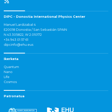
DIPC - Donostia International Physics Center
Manuel Lardizabal 4
E20018 Donostia / San Sebastián SPAIN
N 43.305822, W 2.010172
+34 943 01 57 61
dipcinfo@ehu.eus
Ikerketa
Quantum
Nano
Life
Cosmos
Patronatua