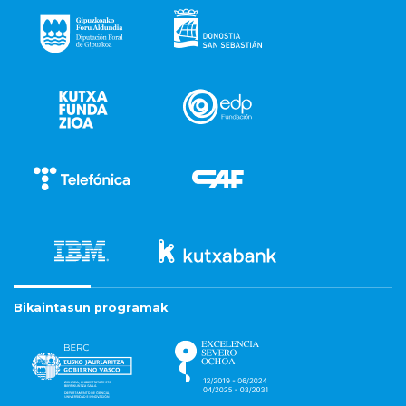
Bikaintasun programak