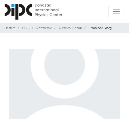
Hasiera
DIPC
Pertsonak
Aurreko Kideak
Ermolaev Giorgii