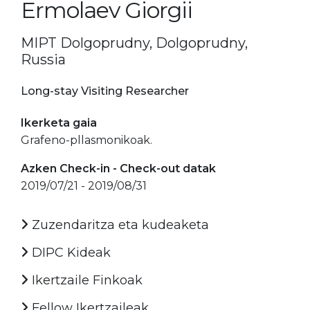
Ermolaev Giorgii
MIPT Dolgoprudny, Dolgoprudny,
Russia
Long-stay Visiting Researcher
Ikerketa gaia
Grafeno-pllasmonikoak.
Azken Check-in - Check-out datak
2019/07/21 - 2019/08/31
Zuzendaritza eta kudeaketa
DIPC Kideak
Ikertzaile Finkoak
Fellow Ikertzaileak