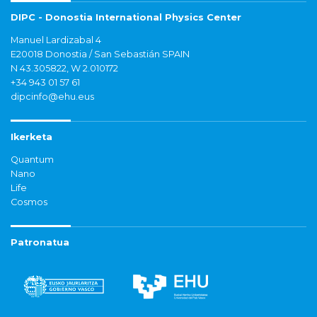
DIPC - Donostia International Physics Center
Manuel Lardizabal 4
E20018 Donostia / San Sebastián SPAIN
N 43.305822, W 2.010172
+34 943 01 57 61
dipcinfo@ehu.eus
Ikerketa
Quantum
Nano
Life
Cosmos
Patronatua