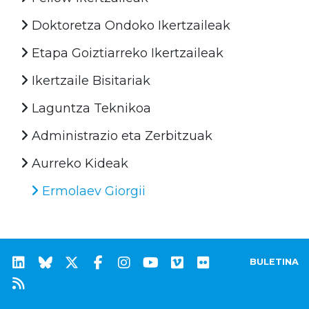
Doktoretza Ondoko Ikertzaileak
Etapa Goiztiarreko Ikertzaileak
Ikertzaile Bisitariak
Laguntza Teknikoa
Administrazio eta Zerbitzuak
Aurreko Kideak
Ermolaev Giorgii
BULETINA