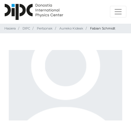
Hasiera
DIPC
Pertsonak
Aurreko Kideak
Fabian Schmidt