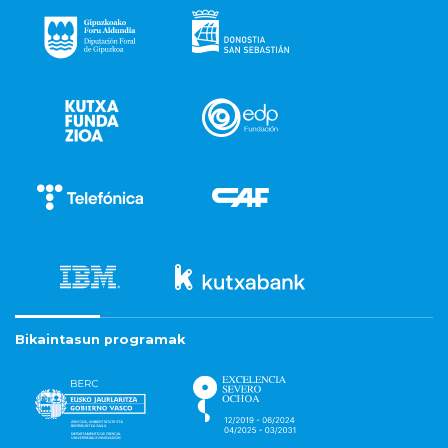
Bikaintasun programak