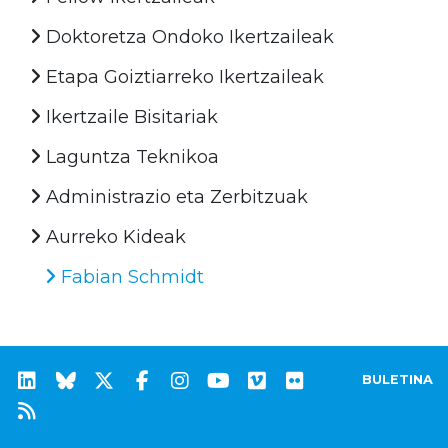
Doktoretza Ondoko Ikertzaileak
Etapa Goiztiarreko Ikertzaileak
Ikertzaile Bisitariak
Laguntza Teknikoa
Administrazio eta Zerbitzuak
Aurreko Kideak
Fabian Schmidt
BULETINA