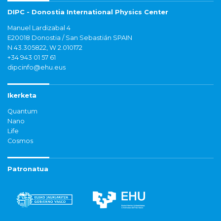
DIPC - Donostia International Physics Center
Manuel Lardizabal 4
E20018 Donostia / San Sebastián SPAIN
N 43.305822, W 2.010172
+34 943 01 57 61
dipcinfo@ehu.eus
Ikerketa
Quantum
Nano
Life
Cosmos
Patronatua