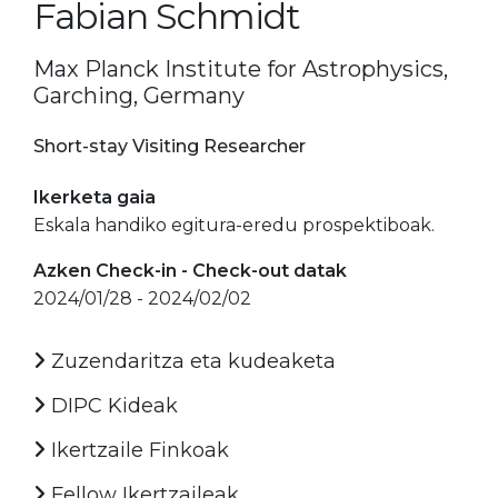
Fabian Schmidt
Max Planck Institute for Astrophysics,
Garching, Germany
Short-stay Visiting Researcher
Ikerketa gaia
Eskala handiko egitura-eredu prospektiboak.
Azken Check-in - Check-out datak
2024/01/28 - 2024/02/02
Zuzendaritza eta kudeaketa
DIPC Kideak
Ikertzaile Finkoak
Fellow Ikertzaileak