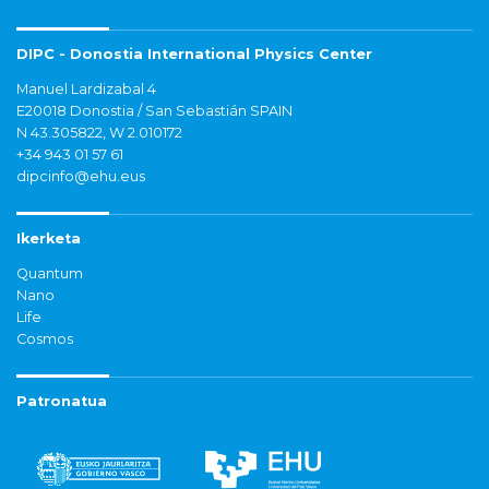
DIPC - Donostia International Physics Center
Manuel Lardizabal 4
E20018 Donostia / San Sebastián SPAIN
N 43.305822, W 2.010172
+34 943 01 57 61
dipcinfo@ehu.eus
Ikerketa
Quantum
Nano
Life
Cosmos
Patronatua