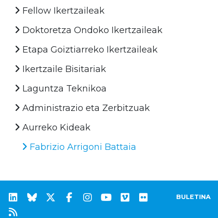
Fellow Ikertzaileak
Doktoretza Ondoko Ikertzaileak
Etapa Goiztiarreko Ikertzaileak
Ikertzaile Bisitariak
Laguntza Teknikoa
Administrazio eta Zerbitzuak
Aurreko Kideak
Fabrizio Arrigoni Battaia
BULETINA