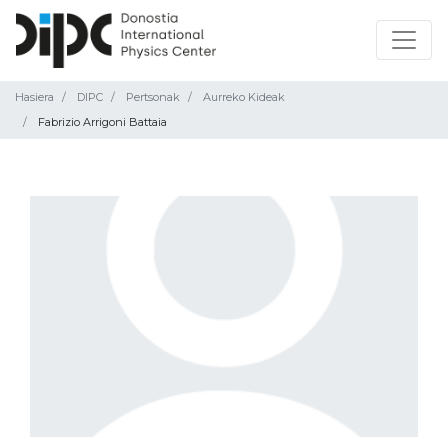
Hasiera
DIPC
Pertsonak
Aurreko Kideak
Fabrizio Arrigoni Battaia