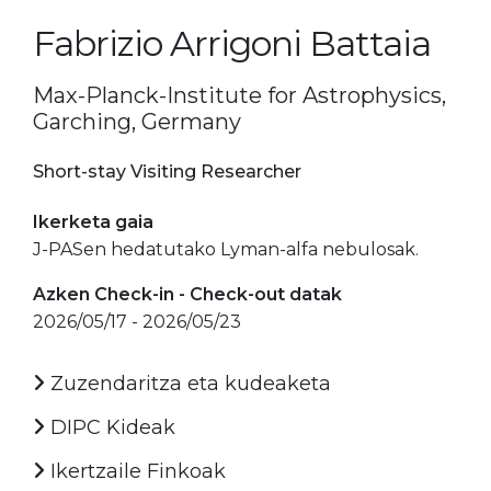
Fabrizio Arrigoni Battaia
Max-Planck-Institute for Astrophysics,
Garching, Germany
Short-stay Visiting Researcher
Ikerketa gaia
J-PASen hedatutako Lyman-alfa nebulosak.
Azken Check-in - Check-out datak
2026/05/17 - 2026/05/23
Zuzendaritza eta kudeaketa
DIPC Kideak
Ikertzaile Finkoak