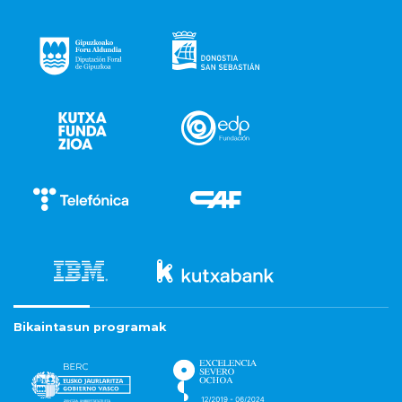
Bikaintasun programak