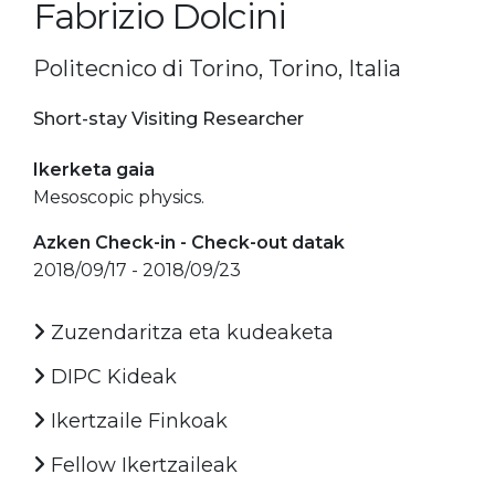
Fabrizio Dolcini
Politecnico di Torino, Torino, Italia
Short-stay Visiting Researcher
Ikerketa gaia
Mesoscopic physics.
Azken Check-in - Check-out datak
2018/09/17 - 2018/09/23
Zuzendaritza eta kudeaketa
DIPC Kideak
Ikertzaile Finkoak
Fellow Ikertzaileak