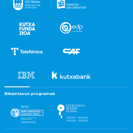
Bikaintasun programak