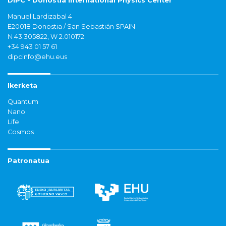
DIPC - Donostia International Physics Center
Manuel Lardizabal 4
E20018 Donostia / San Sebastián SPAIN
N 43.305822, W 2.010172
+34 943 01 57 61
dipcinfo@ehu.eus
Ikerketa
Quantum
Nano
Life
Cosmos
Patronatua