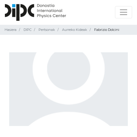
Hasiera
DIPC
Pertsonak
Aurreko Kideak
Fabrizio Dolcini