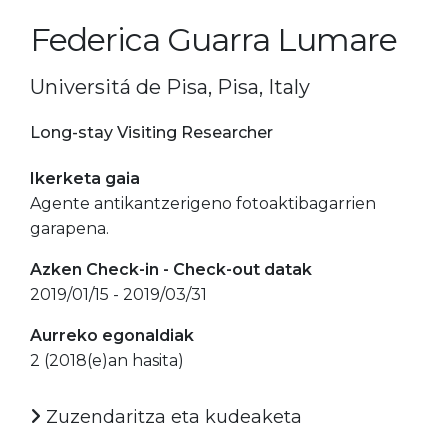
Federica Guarra Lumare
Universitá de Pisa, Pisa, Italy
Long-stay Visiting Researcher
Ikerketa gaia
Agente antikantzerigeno fotoaktibagarrien
garapena.
Azken Check-in - Check-out datak
2019/01/15 - 2019/03/31
Aurreko egonaldiak
2 (2018(e)an hasita)
Zuzendaritza eta kudeaketa