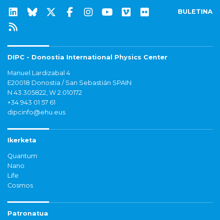
BULETINA
DIPC - Donostia International Physics Center
Manuel Lardizabal 4
E20018 Donostia / San Sebastián SPAIN
N 43.305822, W 2.010172
+34 943 01 57 61
dipcinfo@ehu.eus
Ikerketa
Quantum
Nano
Life
Cosmos
Patronatua