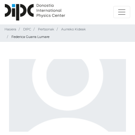
Hasiera
DIPC
Pertsonak
Aurreko Kideak
Federica Guarra Lumare