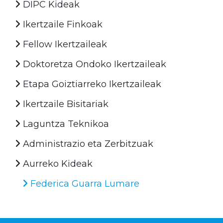
DIPC Kideak
Ikertzaile Finkoak
Fellow Ikertzaileak
Doktoretza Ondoko Ikertzaileak
Etapa Goiztiarreko Ikertzaileak
Ikertzaile Bisitariak
Laguntza Teknikoa
Administrazio eta Zerbitzuak
Aurreko Kideak
Federica Guarra Lumare