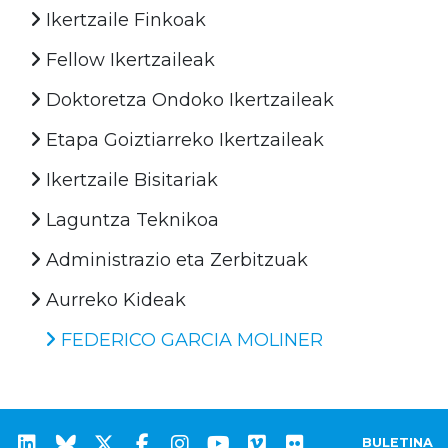
Ikertzaile Finkoak
Fellow Ikertzaileak
Doktoretza Ondoko Ikertzaileak
Etapa Goiztiarreko Ikertzaileak
Ikertzaile Bisitariak
Laguntza Teknikoa
Administrazio eta Zerbitzuak
Aurreko Kideak
FEDERICO GARCIA MOLINER
BULETINA