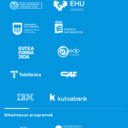
Bikaintasun programak