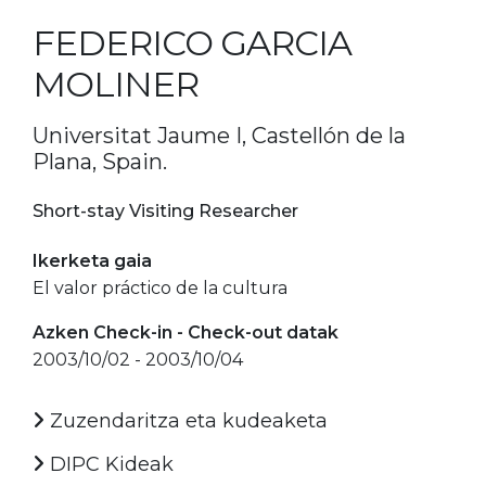
FEDERICO GARCIA
MOLINER
Universitat Jaume I, Castellón de la
Plana, Spain.
Short-stay Visiting Researcher
Ikerketa gaia
El valor práctico de la cultura
Azken Check-in - Check-out datak
2003/10/02 - 2003/10/04
Zuzendaritza eta kudeaketa
DIPC Kideak