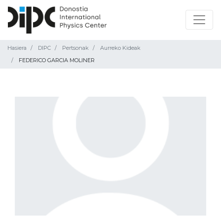
Hasiera
DIPC
Pertsonak
Aurreko Kideak
FEDERICO GARCIA MOLINER