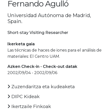
Fernando Agulló
Universidad Autónoma de Madrid,
Spain.
Short-stay Visiting Researcher
Ikerketa gaia
Las técnicas de haces de iones para el análisis de
materiales: El Centro UAM.
Azken Check-in - Check-out datak
2002/09/04 - 2002/09/06
Zuzendaritza eta kudeaketa
DIPC Kideak
Ikertzaile Finkoak