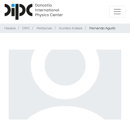
Hasiera
DIPC
Pertsonak
Aurreko Kideak
Fernando Agulló