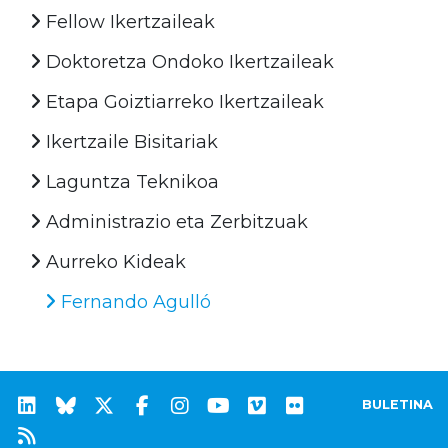
Fellow Ikertzaileak
Doktoretza Ondoko Ikertzaileak
Etapa Goiztiarreko Ikertzaileak
Ikertzaile Bisitariak
Laguntza Teknikoa
Administrazio eta Zerbitzuak
Aurreko Kideak
Fernando Agulló
BULETINA