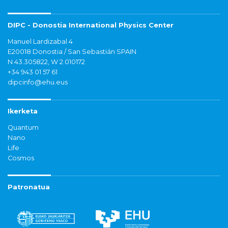
DIPC - Donostia International Physics Center
Manuel Lardizabal 4
E20018 Donostia / San Sebastián SPAIN
N 43.305822, W 2.010172
+34 943 01 57 61
dipcinfo@ehu.eus
Ikerketa
Quantum
Nano
Life
Cosmos
Patronatua