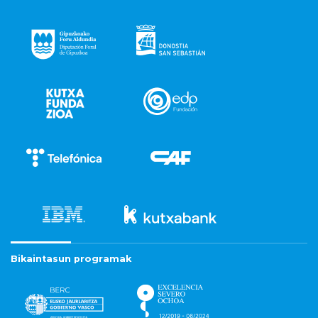
Bikaintasun programak