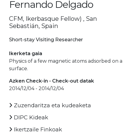
Fernando Delgado
CFM, Ikerbasque Fellow) , San
Sebastián, Spain
Short-stay Visiting Researcher
Ikerketa gaia
Physics of a few magnetic atoms adsorbed on a
surface.
Azken Check-in - Check-out datak
2014/12/04 - 2014/12/04
Zuzendaritza eta kudeaketa
DIPC Kideak
Ikertzaile Finkoak