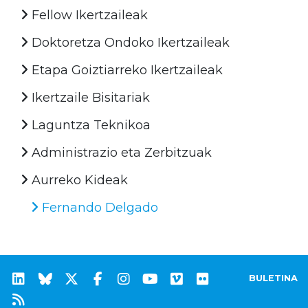
Fellow Ikertzaileak
Doktoretza Ondoko Ikertzaileak
Etapa Goiztiarreko Ikertzaileak
Ikertzaile Bisitariak
Laguntza Teknikoa
Administrazio eta Zerbitzuak
Aurreko Kideak
Fernando Delgado
BULETINA