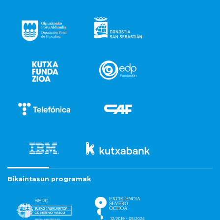
Bikaintasun programak