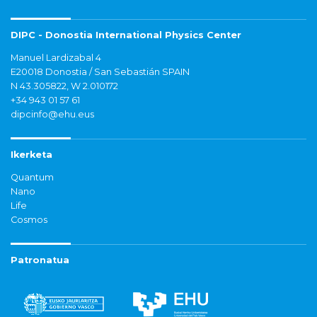
DIPC - Donostia International Physics Center
Manuel Lardizabal 4
E20018 Donostia / San Sebastián SPAIN
N 43.305822, W 2.010172
+34 943 01 57 61
dipcinfo@ehu.eus
Ikerketa
Quantum
Nano
Life
Cosmos
Patronatua