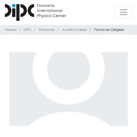
Hasiera
DIPC
Pertsonak
Aurreko Kideak
Fernando Delgado