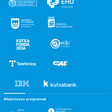
Bikaintasun programak