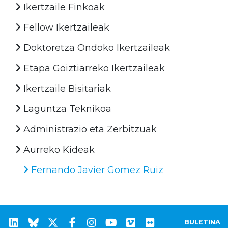
Ikertzaile Finkoak
Fellow Ikertzaileak
Doktoretza Ondoko Ikertzaileak
Etapa Goiztiarreko Ikertzaileak
Ikertzaile Bisitariak
Laguntza Teknikoa
Administrazio eta Zerbitzuak
Aurreko Kideak
Fernando Javier Gomez Ruiz
BULETINA