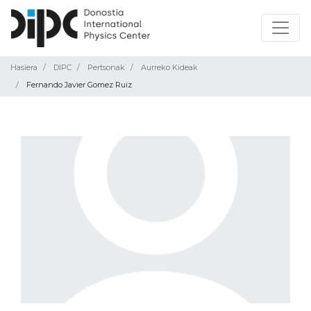
Hasiera
DIPC
Pertsonak
Aurreko Kideak
Fernando Javier Gomez Ruiz