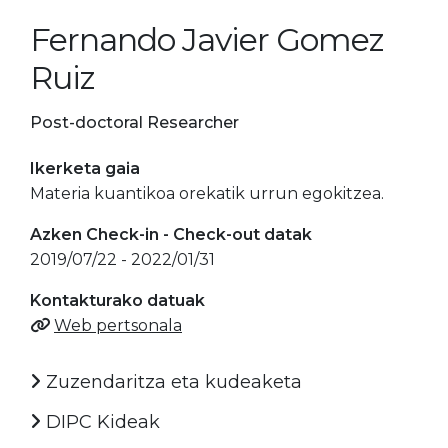
Fernando Javier Gomez
Ruiz
Post-doctoral Researcher
Ikerketa gaia
Materia kuantikoa orekatik urrun egokitzea.
Azken Check-in - Check-out datak
2019/07/22 - 2022/01/31
Kontakturako datuak
Web pertsonala
Zuzendaritza eta kudeaketa
DIPC Kideak