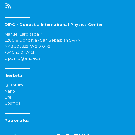
DIPC - Donostia International Physics Center
Manuel Lardizabal 4
E20018 Donostia / San Sebastián SPAIN
N 43.305822, W 2.010172
+34 943 01 57 61
dipcinfo@ehu.eus
Ikerketa
Quantum
Nano
Life
Cosmos
Patronatua