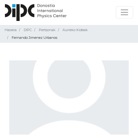
Hasiera
DIPC
Pertsonak
Aurreko Kideak
Fernando Jimenez Urbanos