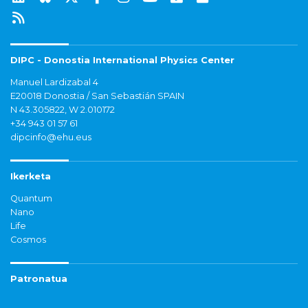
DIPC - Donostia International Physics Center
Manuel Lardizabal 4
E20018 Donostia / San Sebastián SPAIN
N 43.305822, W 2.010172
+34 943 01 57 61
dipcinfo@ehu.eus
Ikerketa
Quantum
Nano
Life
Cosmos
Patronatua