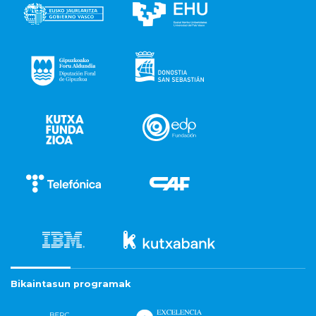
Bikaintasun programak