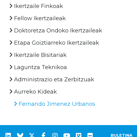
Ikertzaile Finkoak
Fellow Ikertzaileak
Doktoretza Ondoko Ikertzaileak
Etapa Goiztiarreko Ikertzaileak
Ikertzaile Bisitariak
Laguntza Teknikoa
Administrazio eta Zerbitzuak
Aurreko Kideak
Fernando Jimenez Urbanos
BULETINA