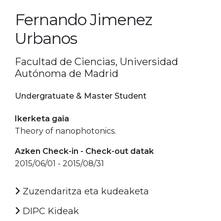
Fernando Jimenez
Urbanos
Facultad de Ciencias, Universidad
Autónoma de Madrid
Undergratuate & Master Student
Ikerketa gaia
Theory of nanophotonics.
Azken Check-in - Check-out datak
2015/06/01 - 2015/08/31
Zuzendaritza eta kudeaketa
DIPC Kideak