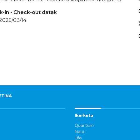
-in - Check-out datak
 2025/03/14
ETINA
Ikerketa
Quantum
Nano
Life