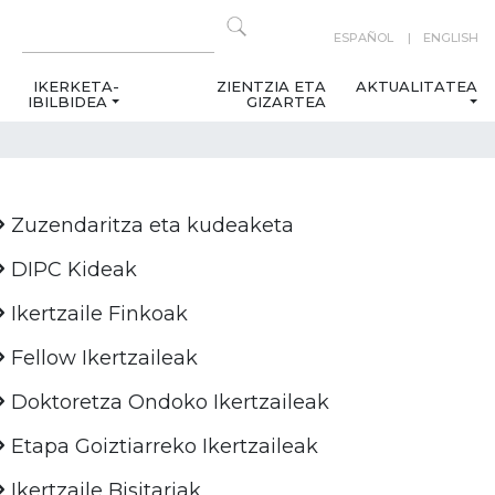
ESPAÑOL
ENGLISH
IKERKETA-
ZIENTZIA ETA
AKTUALITATEA
IBILBIDEA
GIZARTEA
Zuzendaritza eta kudeaketa
DIPC Kideak
Ikertzaile Finkoak
Fellow Ikertzaileak
Doktoretza Ondoko Ikertzaileak
Etapa Goiztiarreko Ikertzaileak
Ikertzaile Bisitariak