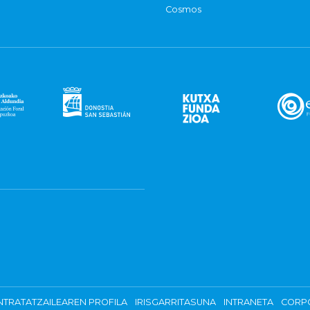
Cosmos
TRATATZAILEAREN PROFILA
IRISGARRITASUNA
INTRANETA
CORP