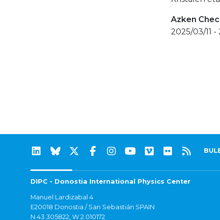
Azken Check
2025/03/11 -
BUL
DIPC - Donostia International Physics Center
Manuel Lardizabal 4
E20018 Donostia / San Sebastián SPAIN
N 43.305822, W 2.010172