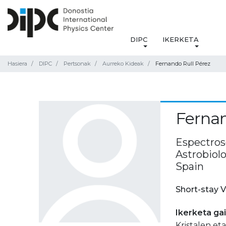
DIPC
IKERKETA
Hasiera
DIPC
Pertsonak
Aurreko Kideak
Fernando Rull Pérez
Fernan
Espectro
Astrobiolo
Spain
Short-stay V
Ikerketa ga
Kristalen et