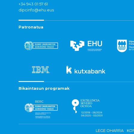
+34 943 01 57 61
dipcinfo@ehu.eus
Patronatua
Bikaintasun programak
LEGE OHARRA
KON