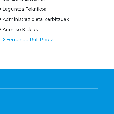
Laguntza Teknikoa
Administrazio eta Zerbitzuak
Aurreko Kideak
Fernando Rull Pérez