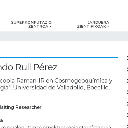
SUPERKONPUTAZIO
JARDUERA
ZENTROA
ZIENTIFIKOAK
do Rull Pérez
scopia Raman-IR en Cosmogeoquímica y
gía", Universidad de Valladolid, Boecillo,
isiting Researcher
ia
a mineralen Raman espektroskopia eta infragorria.