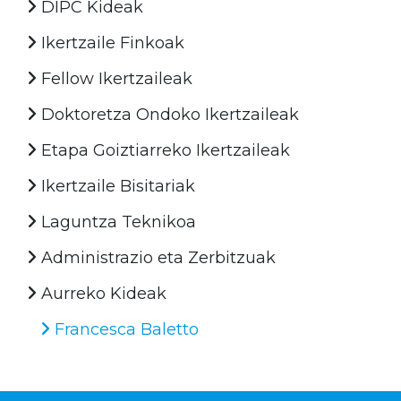
DIPC Kideak
Ikertzaile Finkoak
Fellow Ikertzaileak
Doktoretza Ondoko Ikertzaileak
Etapa Goiztiarreko Ikertzaileak
Ikertzaile Bisitariak
Laguntza Teknikoa
Administrazio eta Zerbitzuak
Aurreko Kideak
Francesca Baletto