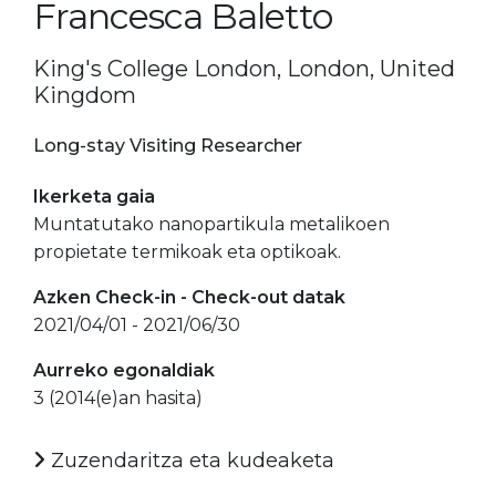
Francesca Baletto
King's College London, London, United
Kingdom
Long-stay Visiting Researcher
Ikerketa gaia
Muntatutako nanopartikula metalikoen
propietate termikoak eta optikoak.
Azken Check-in - Check-out datak
2021/04/01 - 2021/06/30
Aurreko egonaldiak
3 (2014(e)an hasita)
Zuzendaritza eta kudeaketa