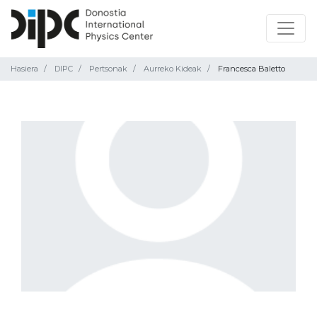
Hasiera
DIPC
Pertsonak
Aurreko Kideak
Francesca Baletto