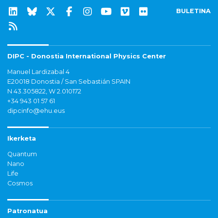
BULETINA
DIPC - Donostia International Physics Center
Manuel Lardizabal 4
E20018 Donostia / San Sebastián SPAIN
N 43.305822, W 2.010172
+34 943 01 57 61
dipcinfo@ehu.eus
Ikerketa
Quantum
Nano
Life
Cosmos
Patronatua