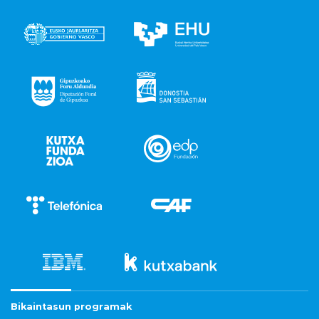
Bikaintasun programak