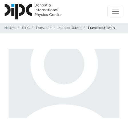
Hasiera
DIPC
Pertsonak
Aurreko Kideak
Francisco J. Terán