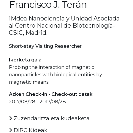
Francisco J. Terán
iMdea Nanociencia y Unidad Asociada
al Centro Nacional de Biotecnología-
CSIC, Madrid.
Short-stay Visiting Researcher
Ikerketa gaia
Probing the interaction of magnetic
nanoparticles with biological entities by
magnetic means.
Azken Check-in - Check-out datak
2017/08/28 - 2017/08/28
Zuzendaritza eta kudeaketa
DIPC Kideak