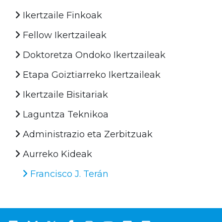
Ikertzaile Finkoak
Fellow Ikertzaileak
Doktoretza Ondoko Ikertzaileak
Etapa Goiztiarreko Ikertzaileak
Ikertzaile Bisitariak
Laguntza Teknikoa
Administrazio eta Zerbitzuak
Aurreko Kideak
Francisco J. Terán