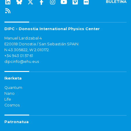
BULETINA
DIPC - Donostia International Physics Center
Manuel Lardizabal 4
E20018 Donostia / San Sebastián SPAIN
N 43.305822, W 2.010172
+34 943 01 57 61
dipcinfo@ehu.eus
Ikerketa
Quantum
Nano
Life
Cosmos
Patronatua