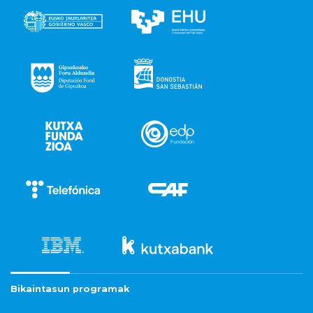
Bikaintasun programak