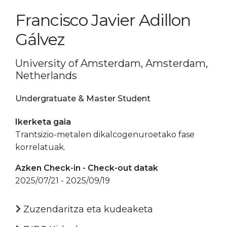
Francisco Javier Adillon
Gálvez
University of Amsterdam, Amsterdam,
Netherlands
Undergratuate & Master Student
Ikerketa gaia
Trantsizio-metalen dikalcogenuroetako fase
korrelatuak.
Azken Check-in - Check-out datak
2025/07/21 - 2025/09/19
Zuzendaritza eta kudeaketa