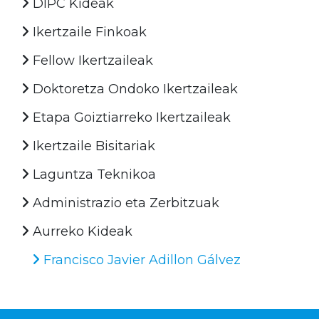
DIPC Kideak
Ikertzaile Finkoak
Fellow Ikertzaileak
Doktoretza Ondoko Ikertzaileak
Etapa Goiztiarreko Ikertzaileak
Ikertzaile Bisitariak
Laguntza Teknikoa
Administrazio eta Zerbitzuak
Aurreko Kideak
Francisco Javier Adillon Gálvez