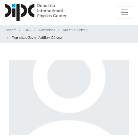
Hasiera
DIPC
Pertsonak
Aurreko Kideak
Francisco Javier Adillon Gálvez