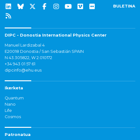
BULETINA
DIPC - Donostia International Physics Center
Manuel Lardizabal 4
E20018 Donostia / San Sebastián SPAIN
N 43.305822, W 2.010172
+34 943 01 57 61
dipcinfo@ehu.eus
Ikerketa
Quantum
Nano
Life
Cosmos
Patronatua