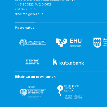
N 43.305822, W 2.010172
+34 943 01 57 61
dipcinfo@ehu.eus
Patronatua
Bikaintasun programak