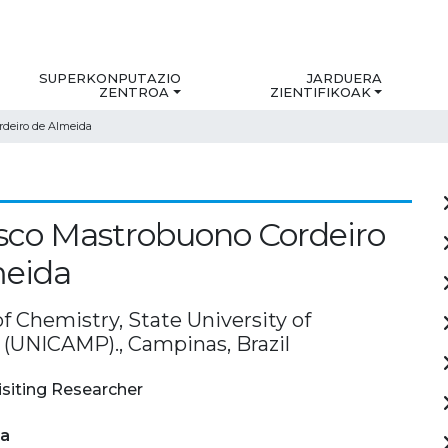
SUPERKONPUTAZIO
JARDUERA
ZENTROA
ZIENTIFIKOAK
rdeiro de Almeida
sco Mastrobuono Cordeiro
meida
of Chemistry, State University of
(UNICAMP)., Campinas, Brazil
isiting Researcher
ia