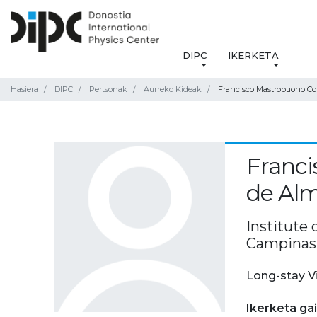
DIPC
IKERKETA
Hasiera
DIPC
Pertsonak
Aurreko Kideak
Francisco Mastrobuono Co
Franci
de Al
Institute 
Campinas 
Long-stay V
Ikerketa ga