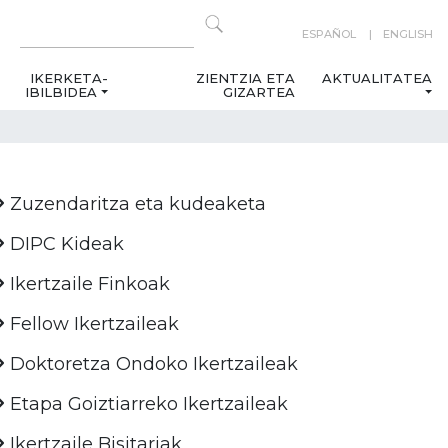
ESPAÑOL
ENGLISH
IKERKETA-
ZIENTZIA ETA
AKTUALITATEA
IBILBIDEA
GIZARTEA
Zuzendaritza eta kudeaketa
DIPC Kideak
Ikertzaile Finkoak
Fellow Ikertzaileak
Doktoretza Ondoko Ikertzaileak
Etapa Goiztiarreko Ikertzaileak
Ikertzaile Bisitariak