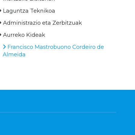
Laguntza Teknikoa
Administrazio eta Zerbitzuak
Aurreko Kideak
Francisco Mastrobuono Cordeiro de
Almeida