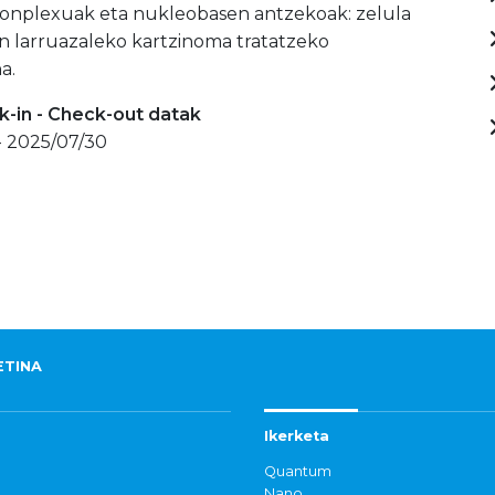
onplexuak eta nukleobasen antzekoak: zelula
 larruazaleko kartzinoma tratatzeko
a.
-in - Check-out datak
- 2025/07/30
ETINA
Ikerketa
Quantum
Nano