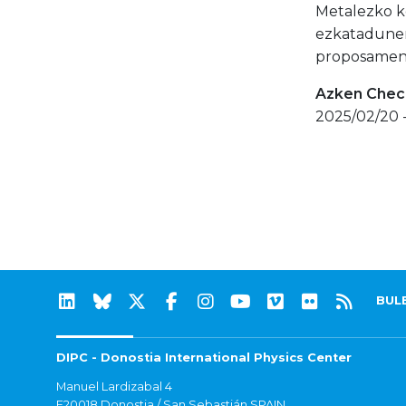
Metalezko k
ezkatadunen
proposamen
Azken Check
2025/02/20 
BUL
DIPC - Donostia International Physics Center
Manuel Lardizabal 4
E20018 Donostia / San Sebastián SPAIN