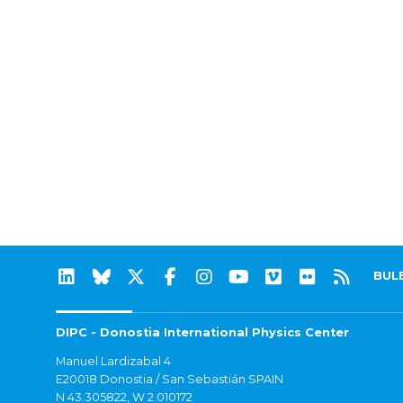
BUL
DIPC - Donostia International Physics Center
Manuel Lardizabal 4
E20018 Donostia / San Sebastián SPAIN
N 43.305822, W 2.010172