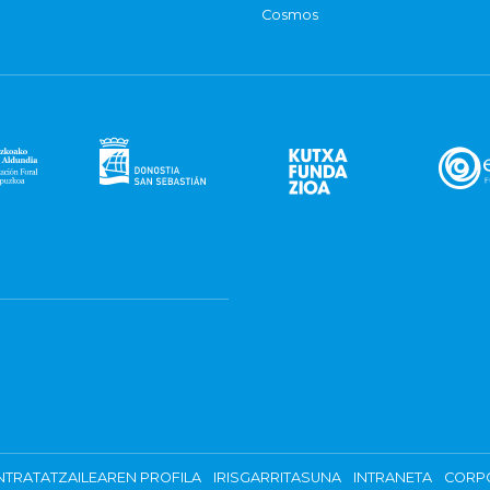
Cosmos
TRATATZAILEAREN PROFILA
IRISGARRITASUNA
INTRANETA
CORP