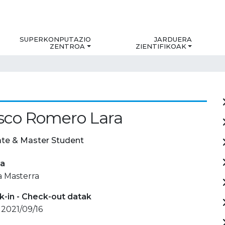
SUPERKONPUTAZIO
JARDUERA
ZENTROA
ZIENTIFIKOAK
sco Romero Lara
te & Master Student
ia
a Masterra
-in - Check-out datak
 2021/09/16