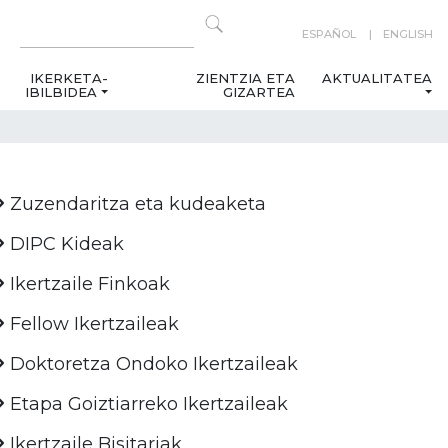
ESPAÑOL
ENGLISH
IKERKETA-
ZIENTZIA ETA
AKTUALITATEA
IBILBIDEA
GIZARTEA
Zuzendaritza eta kudeaketa
DIPC Kideak
Ikertzaile Finkoak
Fellow Ikertzaileak
Doktoretza Ondoko Ikertzaileak
Etapa Goiztiarreko Ikertzaileak
Ikertzaile Bisitariak