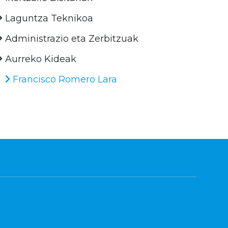
Laguntza Teknikoa
Administrazio eta Zerbitzuak
Aurreko Kideak
Francisco Romero Lara