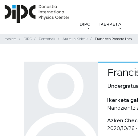
DIPC
IKERKETA
Hasiera
DIPC
Pertsonak
Aurreko Kideak
Francisco Romero Lara
Franci
Undergratua
Ikerketa ga
Nanozientzi
Azken Check
2020/10/26 -