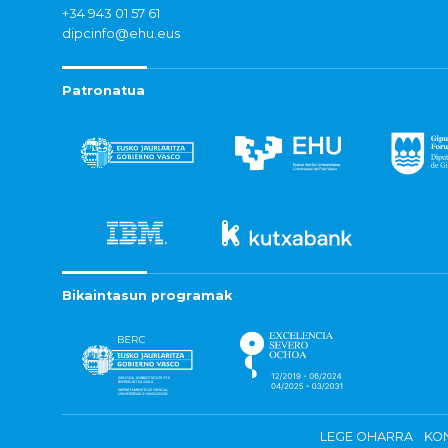
+34 943 01 57 61
dipcinfo@ehu.eus
Patronatua
Bikaintasun programak
LEGE OHARRA
KON