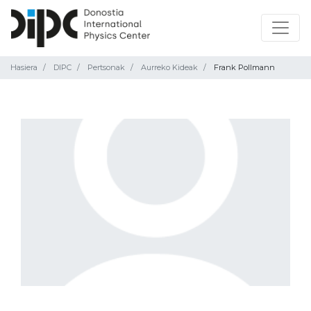
Hasiera
DIPC
Pertsonak
Aurreko Kideak
Frank Pollmann