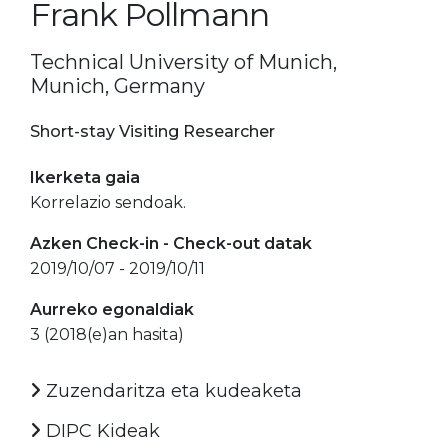
Frank Pollmann
Technical University of Munich,
Munich, Germany
Short-stay Visiting Researcher
Ikerketa gaia
Korrelazio sendoak.
Azken Check-in - Check-out datak
2019/10/07 - 2019/10/11
Aurreko egonaldiak
3 (2018(e)an hasita)
Zuzendaritza eta kudeaketa
DIPC Kideak