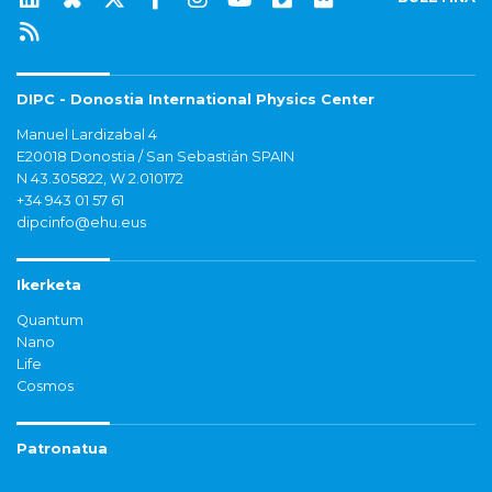
DIPC - Donostia International Physics Center
Manuel Lardizabal 4
E20018 Donostia / San Sebastián SPAIN
N 43.305822, W 2.010172
+34 943 01 57 61
dipcinfo@ehu.eus
Ikerketa
Quantum
Nano
Life
Cosmos
Patronatua