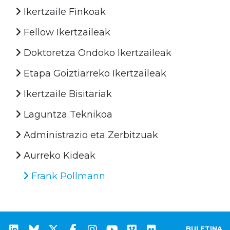
Ikertzaile Finkoak
Fellow Ikertzaileak
Doktoretza Ondoko Ikertzaileak
Etapa Goiztiarreko Ikertzaileak
Ikertzaile Bisitariak
Laguntza Teknikoa
Administrazio eta Zerbitzuak
Aurreko Kideak
Frank Pollmann
BULETINA