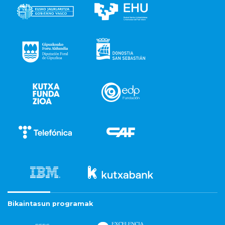
Bikaintasun programak