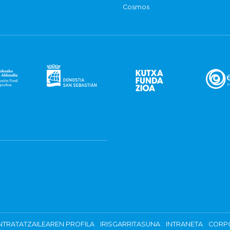
Cosmos
TRATATZAILEAREN PROFILA
IRISGARRITASUNA
INTRANETA
CORP