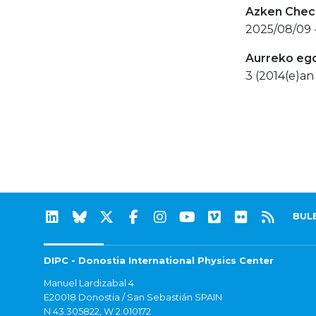
Azken Check
2025/08/09 
Aurreko eg
3 (2014(e)an 
BUL
DIPC - Donostia International Physics Center
Manuel Lardizabal 4
E20018 Donostia / San Sebastián SPAIN
N 43.305822, W 2.010172