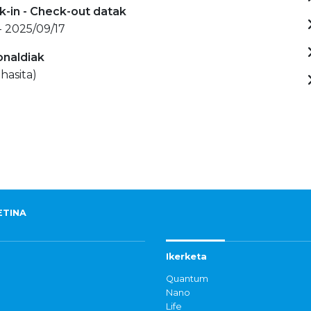
-in - Check-out datak
- 2025/09/17
onaldiak
hasita)
ETINA
Ikerketa
Quantum
Nano
Life