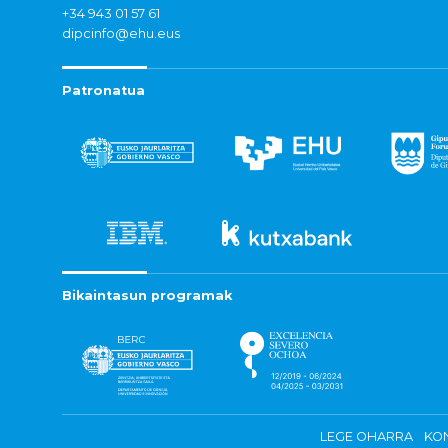
+34 943 01 57 61
dipcinfo@ehu.eus
Patronatua
Bikaintasun programak
LEGE OHARRA
KON