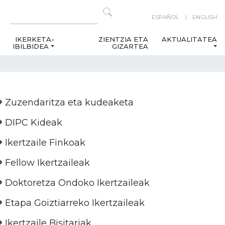
ESPAÑOL
ENGLISH
IKERKETA-
ZIENTZIA ETA
AKTUALITATEA
IBILBIDEA
GIZARTEA
Zuzendaritza eta kudeaketa
DIPC Kideak
Ikertzaile Finkoak
Fellow Ikertzaileak
Doktoretza Ondoko Ikertzaileak
Etapa Goiztiarreko Ikertzaileak
Ikertzaile Bisitariak