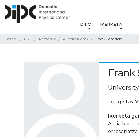
DIPC
IKERKETA
Hasiera
DIPC
Pertsonak
Aurreko Kideak
Frank Scheffold
Frank 
University
Long-stay V
Ikerketa ga
Argia barrei
erresonatzai