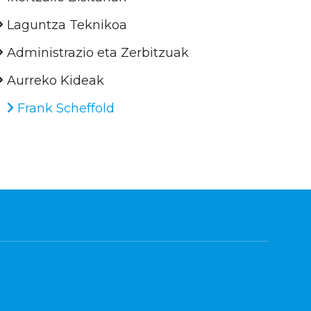
Laguntza Teknikoa
Administrazio eta Zerbitzuak
Aurreko Kideak
Frank Scheffold