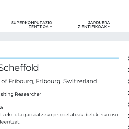
SUPERKONPUTAZIO
JARDUERA
ZENTROA
ZIENTIFIKOAK
Scheffold
 of Fribourg, Fribourg, Switzerland
isiting Researcher
ia
atzeko eta garraiatzeko propietateak dielektriko oso
leentzat.