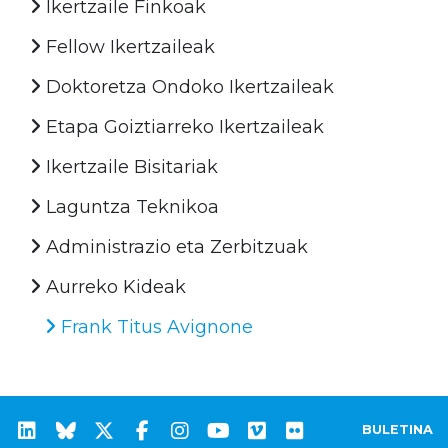
Ikertzaile Finkoak
Fellow Ikertzaileak
Doktoretza Ondoko Ikertzaileak
Etapa Goiztiarreko Ikertzaileak
Ikertzaile Bisitariak
Laguntza Teknikoa
Administrazio eta Zerbitzuak
Aurreko Kideak
Frank Titus Avignone
BULETINA