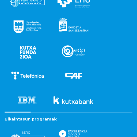
Bikaintasun programak