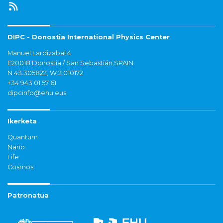
DIPC - Donostia International Physics Center
Manuel Lardizabal 4
E20018 Donostia / San Sebastián SPAIN
N 43.305822, W 2.010172
+34 943 01 57 61
dipcinfo@ehu.eus
Ikerketa
Quantum
Nano
Life
Cosmos
Patronatua