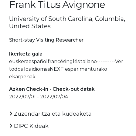
Frank Titus Avignone
University of South Carolina, Columbia,
United States
Short-stay Visiting Researcher
Ikerketa gaia
euskeraespañolfrancésinglésitaliano----------Ver
todos los idiomasNEXT esperimenturako
ekarpenak.
Azken Check-in - Check-out datak
2022/07/01 - 2022/07/04
Zuzendaritza eta kudeaketa
DIPC Kideak