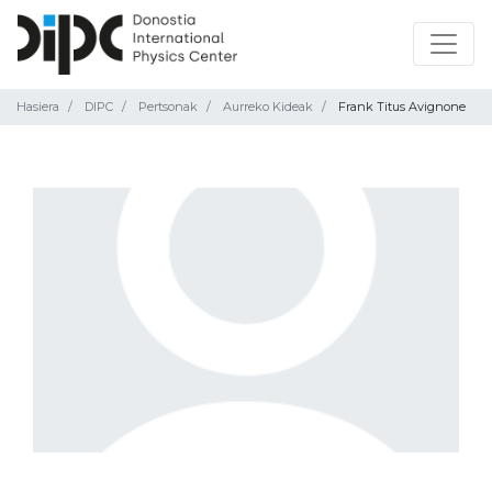
Hasiera
DIPC
Pertsonak
Aurreko Kideak
Frank Titus Avignone