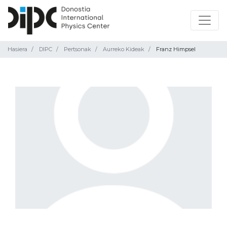
Hasiera
DIPC
Pertsonak
Aurreko Kideak
Franz Himpsel