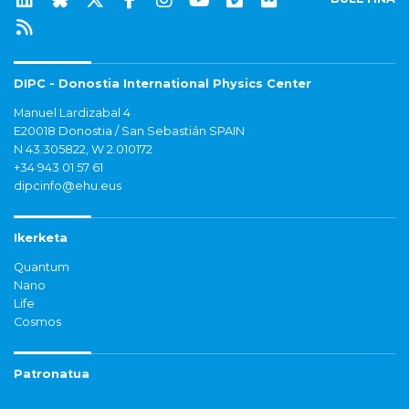
DIPC - Donostia International Physics Center
Manuel Lardizabal 4
E20018 Donostia / San Sebastián SPAIN
N 43.305822, W 2.010172
+34 943 01 57 61
dipcinfo@ehu.eus
Ikerketa
Quantum
Nano
Life
Cosmos
Patronatua