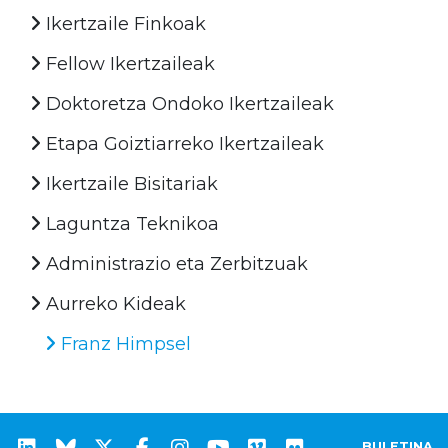
Ikertzaile Finkoak
Fellow Ikertzaileak
Doktoretza Ondoko Ikertzaileak
Etapa Goiztiarreko Ikertzaileak
Ikertzaile Bisitariak
Laguntza Teknikoa
Administrazio eta Zerbitzuak
Aurreko Kideak
Franz Himpsel
BULETINA