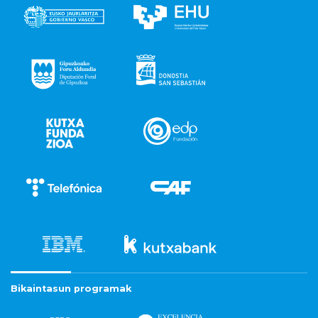
Bikaintasun programak