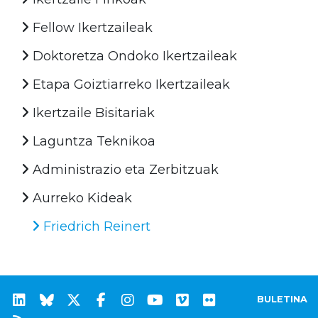
Fellow Ikertzaileak
Doktoretza Ondoko Ikertzaileak
Etapa Goiztiarreko Ikertzaileak
Ikertzaile Bisitariak
Laguntza Teknikoa
Administrazio eta Zerbitzuak
Aurreko Kideak
Friedrich Reinert
BULETINA