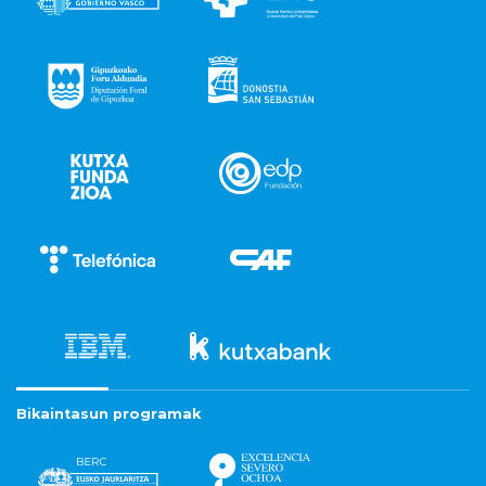
Bikaintasun programak