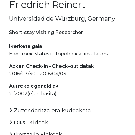
Friedrich Reinert
Universidad de Würzburg, Germany
Short-stay Visiting Researcher
Ikerketa gaia
Electronic states in topological insulators.
Azken Check-in - Check-out datak
2016/03/30 - 2016/04/03
Aurreko egonaldiak
2 (2002(e)an hasita)
Zuzendaritza eta kudeaketa
DIPC Kideak
Ikertzaile Finkoak