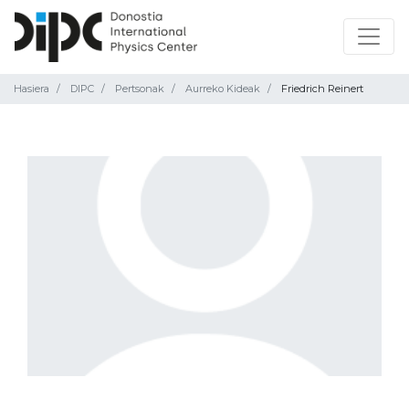
Hasiera
DIPC
Pertsonak
Aurreko Kideak
Friedrich Reinert