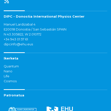
DIPC - Donostia International Physics Center
Manuel Lardizabal 4
E20018 Donostia / San Sebastián SPAIN
N 43.305822, W 2.010172
+34 943 01 57 61
dipcinfo@ehu.eus
Ikerketa
Quantum
Nano
Life
Cosmos
Patronatua