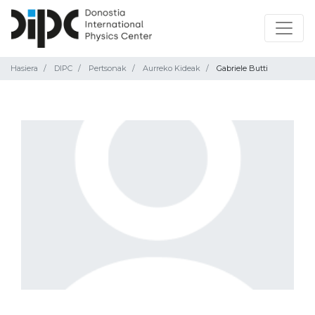
Hasiera
DIPC
Pertsonak
Aurreko Kideak
Gabriele Butti