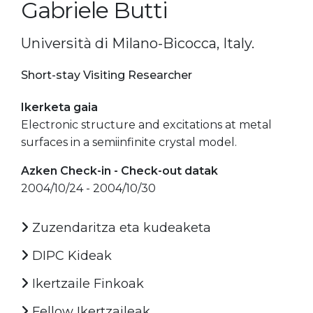
Gabriele Butti
Università di Milano-Bicocca, Italy.
Short-stay Visiting Researcher
Ikerketa gaia
Electronic structure and excitations at metal
surfaces in a semiinfinite crystal model.
Azken Check-in - Check-out datak
2004/10/24 - 2004/10/30
Zuzendaritza eta kudeaketa
DIPC Kideak
Ikertzaile Finkoak
Fellow Ikertzaileak