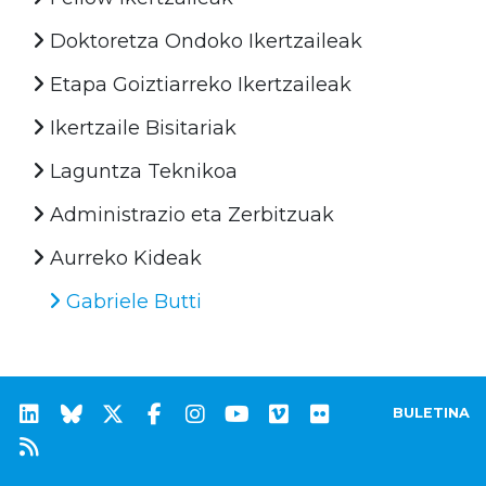
Doktoretza Ondoko Ikertzaileak
Etapa Goiztiarreko Ikertzaileak
Ikertzaile Bisitariak
Laguntza Teknikoa
Administrazio eta Zerbitzuak
Aurreko Kideak
Gabriele Butti
BULETINA