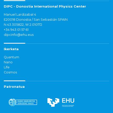
DIPC - Donostia International Physics Center
Manuel Lardizabal 4
E20018 Donostia / San Sebastián SPAIN
N 43.305822, W 2.010172
+34 943 01 57 61
dipcinfo@ehu.eus
Ikerketa
Quantum
Nano
Life
Cosmos
Patronatua