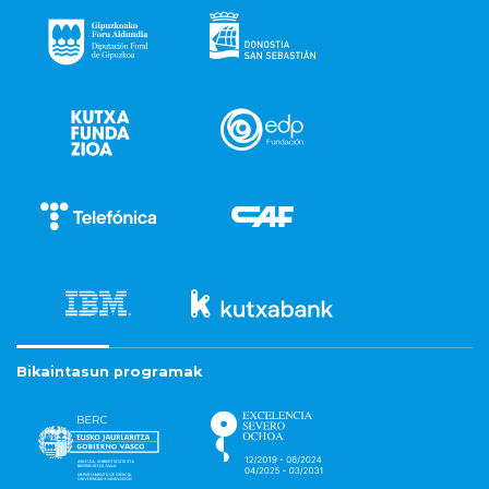
Bikaintasun programak