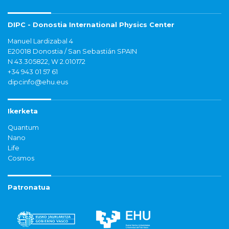
DIPC - Donostia International Physics Center
Manuel Lardizabal 4
E20018 Donostia / San Sebastián SPAIN
N 43.305822, W 2.010172
+34 943 01 57 61
dipcinfo@ehu.eus
Ikerketa
Quantum
Nano
Life
Cosmos
Patronatua