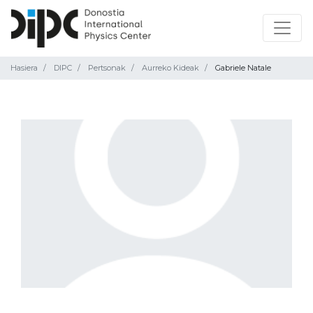
Hasiera
DIPC
Pertsonak
Aurreko Kideak
Gabriele Natale