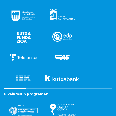
Bikaintasun programak