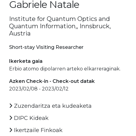
Gabriele Natale
Institute for Quantum Optics and
Quantum Information,, Innsbruck,
Austria
Short-stay Visiting Researcher
Ikerketa gaia
Erbio atomo dipolarren arteko elkarreraginak.
Azken Check-in - Check-out datak
2023/02/08 - 2023/02/12
Zuzendaritza eta kudeaketa
DIPC Kideak
Ikertzaile Finkoak