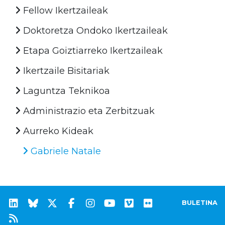
Fellow Ikertzaileak
Doktoretza Ondoko Ikertzaileak
Etapa Goiztiarreko Ikertzaileak
Ikertzaile Bisitariak
Laguntza Teknikoa
Administrazio eta Zerbitzuak
Aurreko Kideak
Gabriele Natale
BULETINA